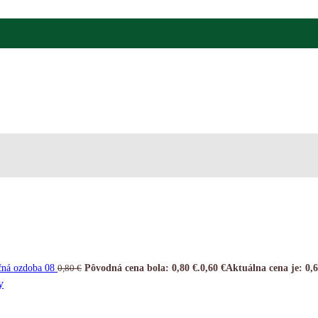
čná ozdoba 08
Pôvodná cena bola: 0,80 €.
0,60
€
Aktuálna cena je: 0,6
0,80
€
y