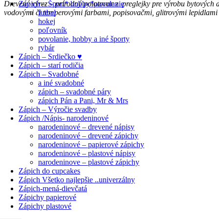
Zápich – Šport* hobby*povolanie
Drevený výrez – prírodný polotovar z preglejky pre výrobu bytových 
futbal
vodovými či temperovými farbami, popisovačmi, glitrovými lepidlami
hokej
poľovník
povolanie, hobby a iné športy
rybár
Zápich – Srdiečko ♥
Zápich – starí rodičia
Zápich – Svadobné
a iné svadobné
zápich – svadobné páry
zápich Pán a Pani, Mr & Mrs
Zápich – Výročie svadby
Zápich /Nápis- narodeninové
narodeninové – drevené nápisy
narodeninové – drevené zápichy
narodeninové – papierové zápichy
narodeninové – plastové nápisy
narodeninove – plastové zápichy
Zápich do cupcakes
Zápich Všetko najlepšie ..univerzálny
Zápich-mená-dievčatá
Zápichy papierové
Zápichy plastové