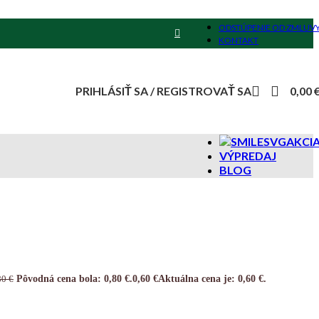
ODSTÚPENIE OD ZMLUV
KONTAKT
PRIHLÁSIŤ SA / REGISTROVAŤ SA
0,00
AKCI
VÝPREDAJ
BLOG
Pôvodná cena bola: 0,80 €.
0,60
€
Aktuálna cena je: 0,60 €.
80
€