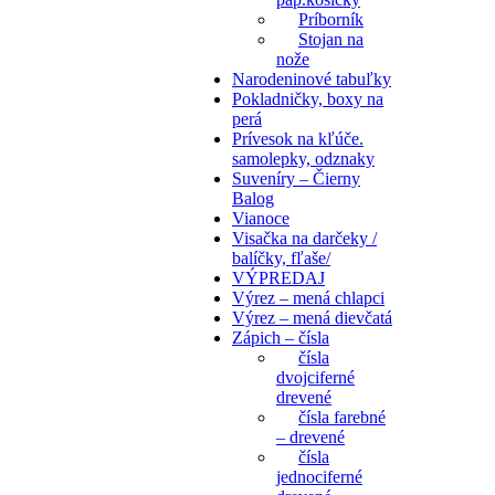
Príborník
Stojan na
nože
Narodeninové tabuľky
Pokladničky, boxy na
perá
Prívesok na kľúče.
samolepky, odznaky
Suveníry – Čierny
Balog
Vianoce
Visačka na darčeky /
balíčky, fľaše/
VÝPREDAJ
Výrez – mená chlapci
Výrez – mená dievčatá
Zápich – čísla
čísla
dvojciferné
drevené
čísla farebné
– drevené
čísla
jednociferné