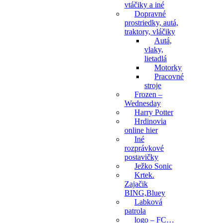
vtáčiky a iné
Dopravné
prostriedky, autá,
traktory, vláčiky
Autá,
vlaky,
lietadlá
Motorky
Pracovné
stroje
Frozen –
Wednesday
Harry Potter
Hrdinovia
online hier
Iné
rozprávkové
postavičky
Ježko Sonic
Krtek.
Zajačik
BING,Bluey
Labková
patrola
logo – FC…