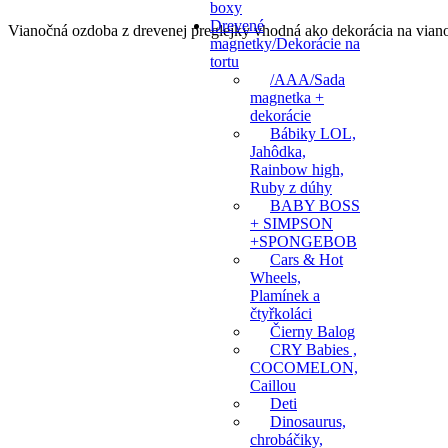
boxy
Drevené
Vianočná ozdoba z drevenej preglejky vhodná ako dekorácia na vian
magnetky/Dekorácie na
tortu
/AAA/Sada
magnetka +
dekorácie
Bábiky LOL,
Jahôdka,
Rainbow high,
Ruby z dúhy
BABY BOSS
+ SIMPSON
+SPONGEBOB
Cars & Hot
Wheels,
Plamínek a
čtyřkoláci
Čierny Balog
CRY Babies ,
COCOMELON,
Caillou
Deti
Dinosaurus,
chrobáčiky,