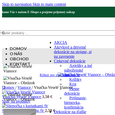
Skip to navigation
Skip to main content
Vítame Vás v našom E-Shope a prajeme príjemný nákup
AKCIA
Akrylové a drevené
DOMOV
dekorácie na stojane, aj
O NÁS
na zavesenie
OBCHOD
Cirkevné dekorácie
KONTAKT
Anjeliky a iné
náboženské
dekorácie
Klikni pre zväčšenie
Krížiky
Krst
Domov
/
Vianoce
/
Visačka-Veselé Vianoce
Pietne
dekorácie
Visačka-Veselé Vianoce
1,50
€
Prijímanie,
Späť na produkty
birmovka,
konfirmácia
Sliepočka s kuriatkami /9/
2,50
€
Dekorácie na ďalšie