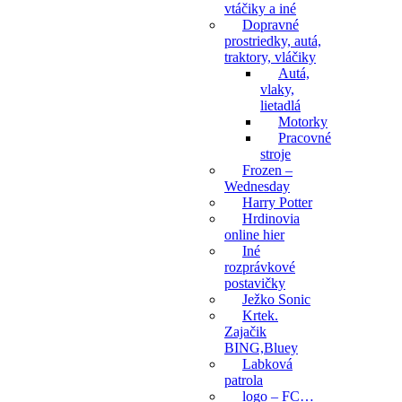
vtáčiky a iné
Dopravné
prostriedky, autá,
traktory, vláčiky
Autá,
vlaky,
lietadlá
Motorky
Pracovné
stroje
Frozen –
Wednesday
Harry Potter
Hrdinovia
online hier
Iné
rozprávkové
postavičky
Ježko Sonic
Krtek.
Zajačik
BING,Bluey
Labková
patrola
logo – FC…