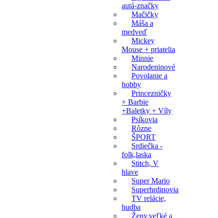
autá-značky
Mačičky
Máša a
medveď
Mickey
Mouse + priatelia
Minnie
Narodeninové
Povolanie a
hobby
Princezničky
+ Barbie
+Baletky + Víly
Psíkovia
Rôzne
ŠPORT
Srdiečka -
folk,laska
Stitch, V
hlave
Super Mario
Superhrdinovia
TV relácie,
hudba
Ženy,veľké a