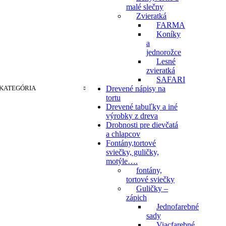
malé slečny
Zvieratká
FARMA
Koníky
a
jednorožce
Lesné
zvieratká
SAFARI
KATEGÓRIA
Drevené nápisy na
tortu
Drevené tabuľky a iné
výrobky z dreva
Drobnosti pre dievčatá
a chlapcov
Fontány,tortové
sviečky, guličky,
motýle….
fontány,
tortové sviečky
Guličky –
zápich
Jednofarebné
sady
Viacfarebné