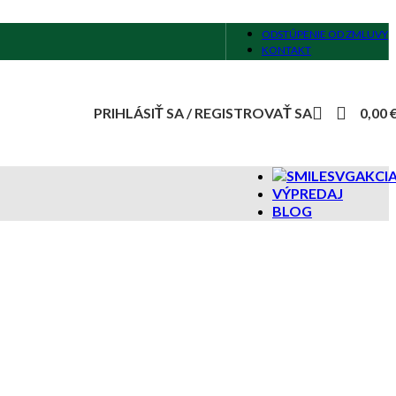
ODSTÚPENIE OD ZMLUVY
KONTAKT
PRIHLÁSIŤ SA / REGISTROVAŤ SA
0,00
AKCI
VÝPREDAJ
BLOG