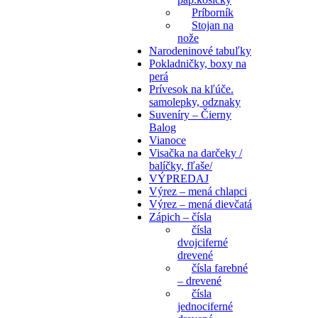
Príborník
Stojan na
nože
Narodeninové tabuľky
Pokladničky, boxy na
perá
Prívesok na kľúče.
samolepky, odznaky
Suveníry – Čierny
Balog
Vianoce
Visačka na darčeky /
balíčky, fľaše/
VÝPREDAJ
Výrez – mená chlapci
Výrez – mená dievčatá
Zápich – čísla
čísla
dvojciferné
drevené
čísla farebné
– drevené
čísla
jednociferné