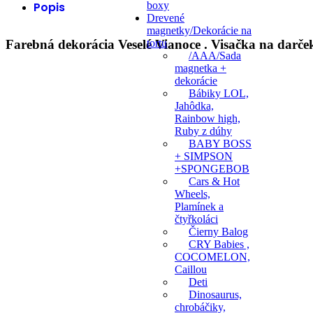
boxy
Popis
Drevené
magnetky/Dekorácie na
tortu
Farebná dekorácia Veselé Vianoce . Visačka na darče
/AAA/Sada
magnetka +
dekorácie
Bábiky LOL,
Jahôdka,
Rainbow high,
Ruby z dúhy
BABY BOSS
+ SIMPSON
+SPONGEBOB
Cars & Hot
Wheels,
Plamínek a
čtyřkoláci
Čierny Balog
CRY Babies ,
COCOMELON,
Caillou
Deti
Dinosaurus,
chrobáčiky,