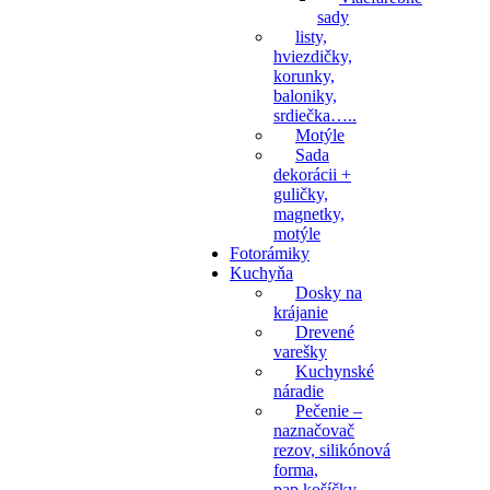
sady
listy,
hviezdičky,
korunky,
baloniky,
srdiečka…..
Motýle
Sada
dekorácii +
guličky,
magnetky,
motýle
Fotorámiky
Kuchyňa
Dosky na
krájanie
Drevené
varešky
Kuchynské
náradie
Pečenie –
naznačovač
rezov, silikónová
forma,
pap.košíčky