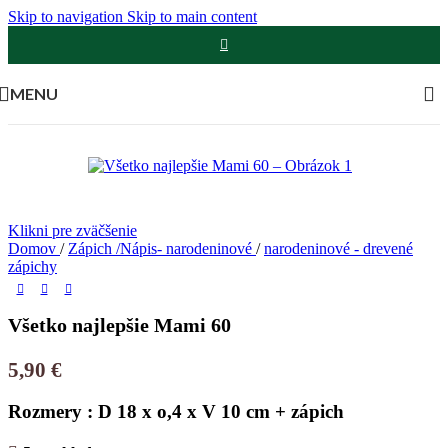
Skip to navigation
Skip to main content
MENU
Klikni pre zväčšenie
Domov
/
Zápich /Nápis- narodeninové
/
narodeninové - drevené
zápichy
Všetko najlepšie Mami 60
5,90
€
Rozmery : D 18 x o,4 x V 10 cm + zápich