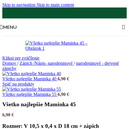
Skip to navigation
Skip to main content
MENU
Klikni pre zväčšenie
Domov
/
Zápich /Nápis- narodeninové
/
narodeninové - drevené
zápichy
Všetko najlepšie Maminka 40
6,90
€
Späť na produkty
Všetko najlepšie Maminka 55
6,90
€
Všetko najlepšie Maminka 45
6,90
€
Rozmer: V 10,5 x 0,4 x D 18 cm + zápich