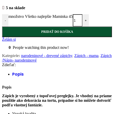
5 na sklade
množstvo Všetko najlepšie Maminka 45
-
+
PRIDAŤ DO KOŠÍKA
Želám si
0
People watching this product now!
Kategórie:
narodeninové - drevené zápichy
,
Zápich - mama
,
Zápich
/Nápis- narodeninové
Zdieľať:
Popis
Popis
Zápich je vyrobený z topoľovej preglejky. Je vhodný na priame
použitie ako dekorácia na tortu, prípadne si ho môžete dotvoriť
podľa vlastnej fantázie.
Vysoká kvalita