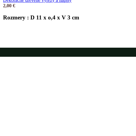
Dekoračné drevené výrezy a nápisy
2,00
€
Rozmery : D 11 x o,4 x V 3 cm