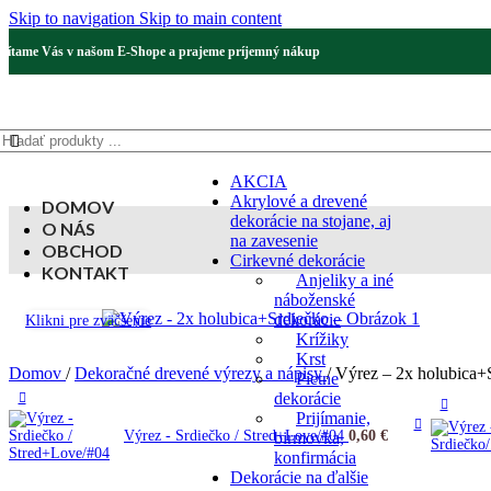
Skip to navigation
Skip to main content
Vítame Vás v našom E-Shope a prajeme príjemný nákup
AKCIA
Akrylové a drevené
DOMOV
dekorácie na stojane, aj
O NÁS
na zavesenie
OBCHOD
Cirkevné dekorácie
KONTAKT
Anjeliky a iné
náboženské
dekorácie
Klikni pre zväčšenie
Krížiky
Krst
Domov
/
Dekoračné drevené výrezy a nápisy
/
Výrez – 2x holubica+
Pietne
dekorácie
Prijímanie,
Výrez - Srdiečko / Stred+Love/#04
0,60
€
birmovka,
konfirmácia
Dekorácie na ďalšie