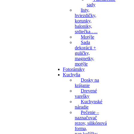
sady
listy,
hviezdičky,
korunky,
baloniky,
srdiečka…..
Motýle
Sada
dekorácii +
guličky,
magnetky,
motýle
Fotorámiky
Kuchyňa
Dosky na
krájanie
Drevené
varešky
Kuchynské
náradie
Pečenie –
naznačovač
rezov, silikónová
forma,
pap.košíčky