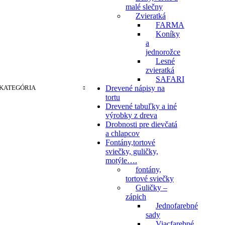
malé slečny
Zvieratká
FARMA
Koníky
a
jednorožce
Lesné
zvieratká
SAFARI
KATEGÓRIA
Drevené nápisy na
tortu
Drevené tabuľky a iné
výrobky z dreva
Drobnosti pre dievčatá
a chlapcov
Fontány,tortové
sviečky, guličky,
motýle….
fontány,
tortové sviečky
Guličky –
zápich
Jednofarebné
sady
Viacfarebné