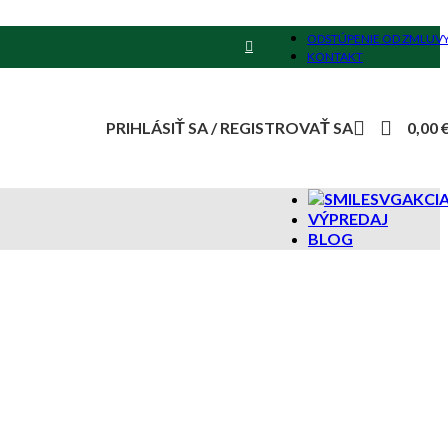
ODSTÚPENIE OD ZMLUV
KONTAKT
PRIHLÁSIŤ SA / REGISTROVAŤ SA
0,00
AKCI
VÝPREDAJ
BLOG