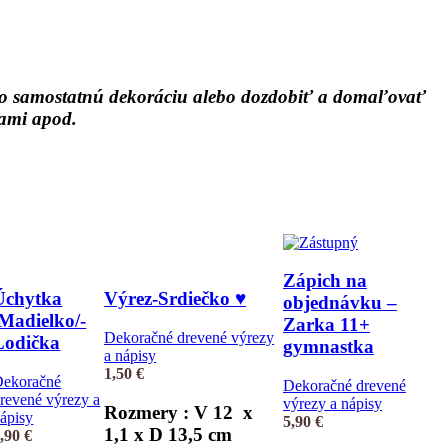
 ako samostatnú dekoráciu alebo dozdobiť a domaľovať
dlami apod.
Zápich na
Úchytka
Výrez-Srdiečko ♥
objednávku –
/Madielko/-
Zarka 11+
Dekoračné drevené výrezy
Lodička
gymnastka
a nápisy
1,50
€
Dekoračné
Dekoračné drevené
revené výrezy a
výrezy a nápisy
Rozmery : V 12 x
ápisy
5,90
€
1,1 x D 13,5 cm
0,90
€