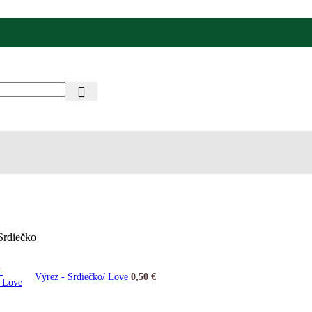
Srdiečko
Výrez - Srdiečko/ Love
0,50
€