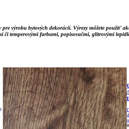
jky pre výrobu bytových dekorácií. Výrezy môžete použiť
mi či temperovými farbami, popisovačmi, glitrovými lepi
y
d
n