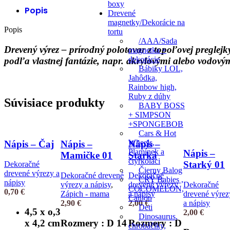
boxy
Popis
Drevené
magnetky/Dekorácie na
Popis
tortu
/AAA/Sada
Drevený výrez – prírodný polotovar z topoľovej pregle
magnetka +
dekorácie
podľa vlastnej fantázie, napr. akrylovými alebo vodový
Bábiky LOL,
Jahôdka,
Rainbow high,
Ruby z dúhy
Súvisiace produkty
BABY BOSS
+ SIMPSON
+SPONGEBOB
Cars & Hot
Wheels,
Nápis – Čaj
Nápis –
Nápis –
Plamínek a
Nápis –
Mamičke 01
Starká
čtyřkoláci
Starký 01
Dekoračné
Čierny Balog
drevené výrezy a
Dekoračné drevené
Dekoračné
CRY Babies ,
nápisy
výrezy a nápisy
,
drevené výrezy
Dekoračné
COCOMELON,
0,70
€
Zápich - mama
a nápisy
drevené výrez
Caillou
2,90
€
2,00
€
a nápisy
Deti
4,5 x o,3
2,00
€
Dinosaurus,
x 4,2 cm
Rozmery : D 14
Rozmery : D
chrobáčiky,