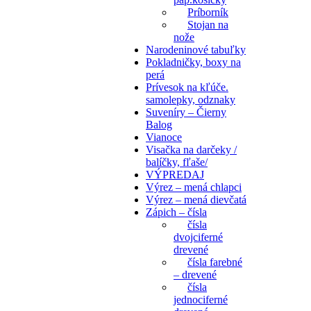
Príborník
Stojan na
nože
Narodeninové tabuľky
Pokladničky, boxy na
perá
Prívesok na kľúče.
samolepky, odznaky
Suveníry – Čierny
Balog
Vianoce
Visačka na darčeky /
balíčky, fľaše/
VÝPREDAJ
Výrez – mená chlapci
Výrez – mená dievčatá
Zápich – čísla
čísla
dvojciferné
drevené
čísla farebné
– drevené
čísla
jednociferné