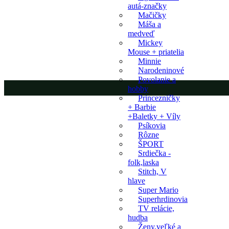
autá-značky
Mačičky
Máša a
medveď
Mickey
Mouse + priatelia
Minnie
Narodeninové
Povolanie a
hobby
Princezničky
+ Barbie
+Baletky + Víly
Psíkovia
Rôzne
ŠPORT
Srdiečka -
folk,laska
Stitch, V
hlave
Super Mario
Superhrdinovia
TV relácie,
hudba
Ženy,veľké a