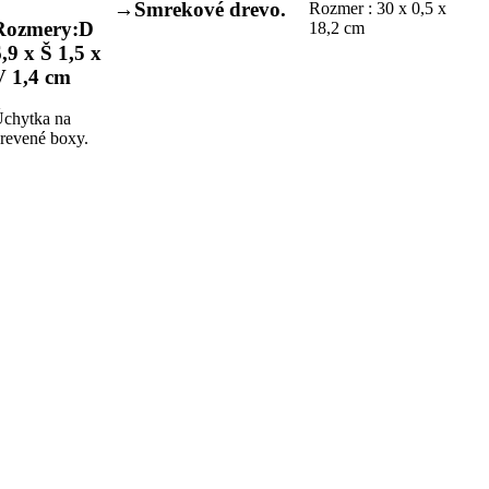
→Smrekové drevo.
Rozmer : 30 x 0,5 x
Rozmery:D
18,2 cm
6,9 x Š 1,5 x
V 1,4 cm
chytka na
revené boxy.