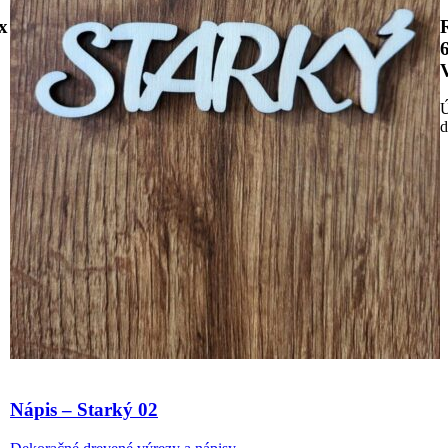
x
Ú
d
Nápis – Starký 02