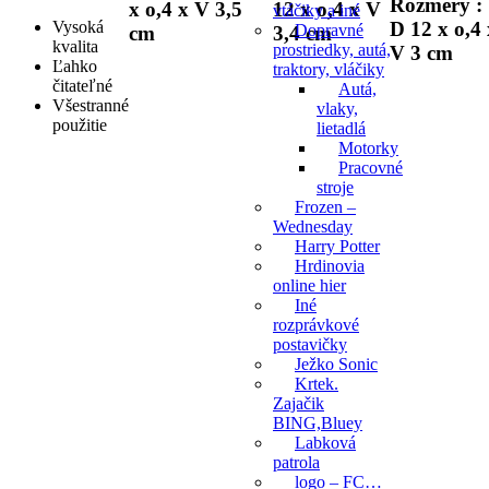
Rozmery :
x o,4 x V 3,5
12 x o,4 x V
vtáčiky a iné
D 12 x o,4 
Vysoká
Dopravné
cm
3,4 cm
kvalita
prostriedky, autá,
V 3 cm
Ľahko
traktory, vláčiky
čitateľné
Autá,
Všestranné
vlaky,
použitie
lietadlá
Motorky
Pracovné
stroje
Frozen –
Wednesday
Harry Potter
Hrdinovia
online hier
Iné
rozprávkové
postavičky
Ježko Sonic
Krtek.
Zajačik
BING,Bluey
Labková
patrola
logo – FC…