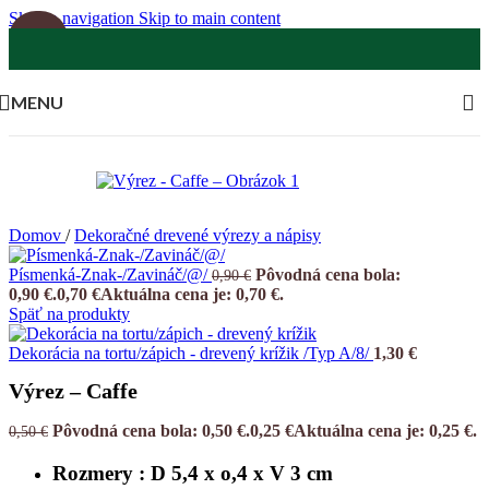
Skip to navigation
Skip to main content
-50%
MENU
Domov
/
Dekoračné drevené výrezy a nápisy
Písmenká-Znak-/Zavináč/@/
Pôvodná cena bola:
0,90
€
0,90 €.
0,70
€
Aktuálna cena je: 0,70 €.
Späť na produkty
Dekorácia na tortu/zápich - drevený krížik /Typ A/8/
1,30
€
Výrez – Caffe
Pôvodná cena bola: 0,50 €.
0,25
€
Aktuálna cena je: 0,25 €.
0,50
€
Rozmery : D 5,4 x o,4 x V 3 cm