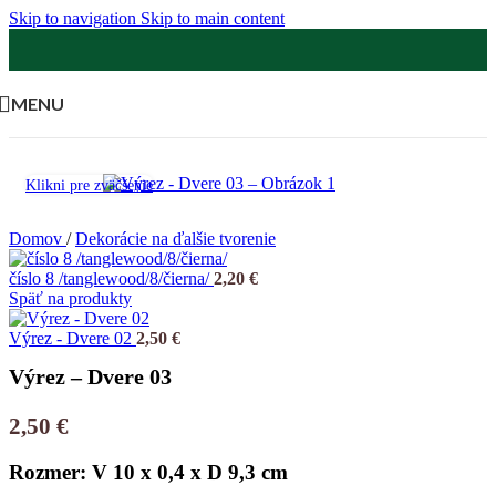
Skip to navigation
Skip to main content
MENU
Klikni pre zväčšenie
Domov
/
Dekorácie na ďalšie tvorenie
číslo 8 /tanglewood/8/čierna/
2,20
€
Späť na produkty
Výrez - Dvere 02
2,50
€
Výrez – Dvere 03
2,50
€
Rozmer: V 10 x 0,4 x D 9,3 cm