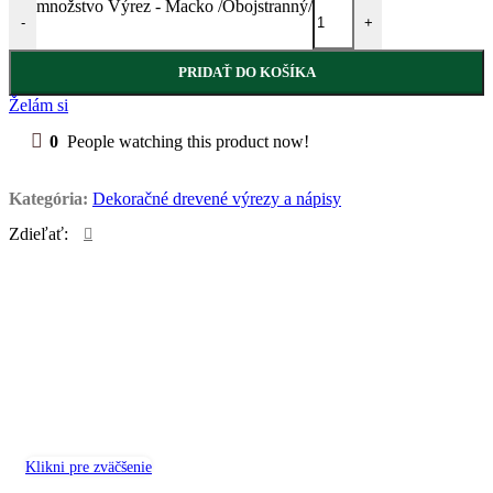
množstvo Výrez - Macko /Obojstranný/
-
+
PRIDAŤ DO KOŠÍKA
Želám si
0
People watching this product now!
Kategória:
Dekoračné drevené výrezy a nápisy
Zdieľať:
Klikni pre zväčšenie