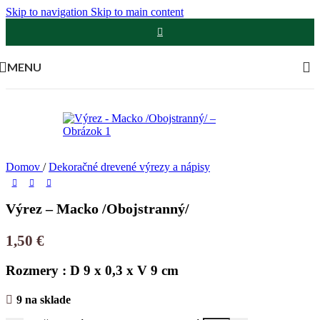
Skip to navigation
Skip to main content
MENU
Domov
/
Dekoračné drevené výrezy a nápisy
Výrez – Macko /Obojstranný/
1,50
€
Rozmery : D 9 x 0,3 x V 9 cm
9 na sklade