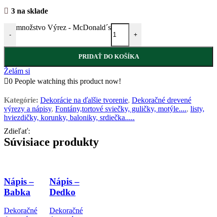
3 na sklade
množstvo Výrez - McDonald´s
-
+
PRIDAŤ DO KOŠÍKA
Želám si
0
People watching this product now!
Kategórie:
Dekorácie na ďalšie tvorenie
,
Dekoračné drevené
výrezy a nápisy
,
Fontány,tortové sviečky, guličky, motýle....
,
listy,
hviezdičky, korunky, baloniky, srdiečka.....
Zdieľať:
Súvisiace produkty
Nápis –
Nápis –
Babka
Dedko
Dekoračné
Dekoračné