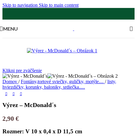
Skip to navigation
Skip to main content
MENU
Klikni pre zväčšenie
Domov
/
Fontány,tortové sviečky, guličky, motýle....
/
listy,
hviezdičky, korunky, baloniky, srdiečka.....
Výrez – McDonald´s
2,90
€
Rozmer: V 10 x 0,4 x D 11,5 cm