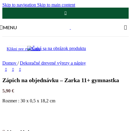
Skip to navigation
Skip to main content
MENU
Klikni pre zväčšenie
Domov
/
Dekoračné drevené výrezy a nápisy
Zápich na objednávku – Zarka 11+ gymnastka
5,90
€
Rozmer : 30 x 0,5 x 18,2 cm