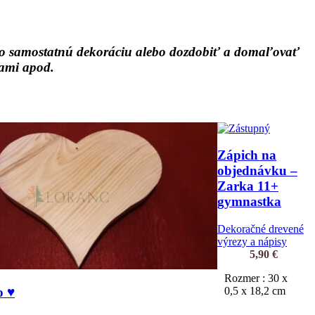
 ako samostatnú dekoráciu alebo dozdobiť a domaľovať
dlami apod.
Zápich na
objednávku –
Zarka 11+
gymnastka
Dekoračné drevené
výrezy a nápisy
5,90
€
Rozmer : 30 x
0,5 x 18,2 cm
o ♥