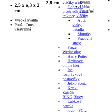
2,8 cm
kvalita
vtáčiky a iné
2,5 x o,3 x 2
Ľahko
Dopravné
cm
čitateľné
prostriedky, autá,
traktory, vláčiky
Vysoká kvalita
Autá,
Použiteľnosť
vlaky,
všestranná
lietadlá
Motorky
Pracovné
stroje
Frozen –
Wednesday
Harry Potter
Hrdinovia
online hier
Iné
rozprávkové
postavičky
Ježko Sonic
Krtek.
Zajačik
BING,Bluey
Labková
patrola
logo – FC…