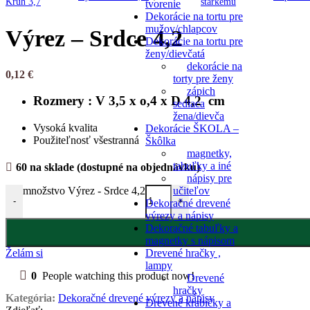
tvorenie
Dekorácie na tortu pre
mužov/chlapcov
Výrez – Srdce 4,2
Dekorácie na tortu pre
ženy/dievčatá
dekorácie na
0,12
€
torty pre ženy
zápich
Rozmery : V 3,5 x o,4 x D 4,2 cm
sediaca
žena/dievča
Vysoká kvalita
Dekorácie ŠKOLA –
Použiteľnosť všestranná
Škôlka
magnetky,
tabuľky a iné
60 na sklade (dostupné na objednávku)
nápisy pre
učiteľov
množstvo Výrez - Srdce 4,2
-
+
Dekoračné drevené
výrezy a nápisy
Dekoračné tabuľky a
magnetky s nápisom
Drevené hračky ,
Želám si
lampy
0
People watching this product now!
Drevené
hračky
Kategória:
Dekoračné drevené výrezy a nápisy
Drevené krabičky a