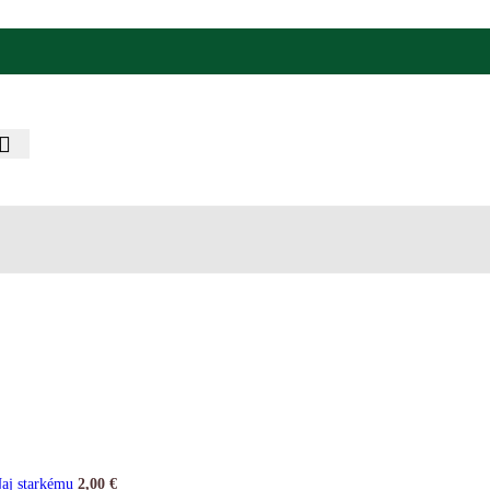
Naj starkému
2,00
€