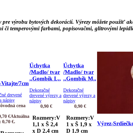
jky pre výrobu bytových dekorácií. Výrezy môžete použiť
mi či temperovými farbami, popisovačmi, glitrovými lepi
Úchytka
Úchytka
/Madlo/ tvar
/Madlo/ tvar
,,Gombík L,,
,,Gombík M,,
-Vitajte/7cm
Dekoračné
Dekoračné
čné drevené
drevené výrezy a
drevené výrezy a
a nápisy
nápisy
nápisy
ôvodná cena
0,90
€
0,90
€
0,70
€
Aktuálna
Rozmery:V
Rozmery:V
: 0,70 €.
Výrez-Srdiečk
1,1 x Š 2,4
1 x Š 1,9 x
x D 2,4 cm
D 1,9 cm