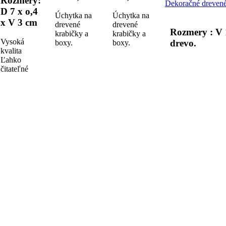
Rozmery:
Dekoračné drevené
D 7 x o,4
Úchytka na
Úchytka na
x V 3 cm
drevené
drevené
Rozmery : V 
krabičky a
krabičky a
Vysoká
drevo.
boxy.
boxy.
kvalita
Ľahko
čitateľné