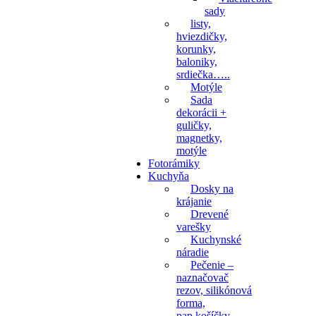
sady
listy,
hviezdičky,
korunky,
baloniky,
srdiečka…..
Motýle
Sada
dekorácii +
guličky,
magnetky,
motýle
Fotorámiky
Kuchyňa
Dosky na
krájanie
Drevené
varešky
Kuchynské
náradie
Pečenie –
naznačovač
rezov, silikónová
forma,
pap.košíčky