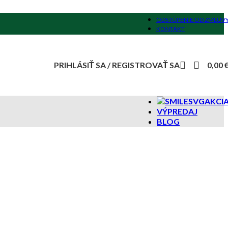
ODSTÚPENIE OD ZMLUV
KONTAKT
PRIHLÁSIŤ SA / REGISTROVAŤ SA
0,00
AKCI
VÝPREDAJ
BLOG