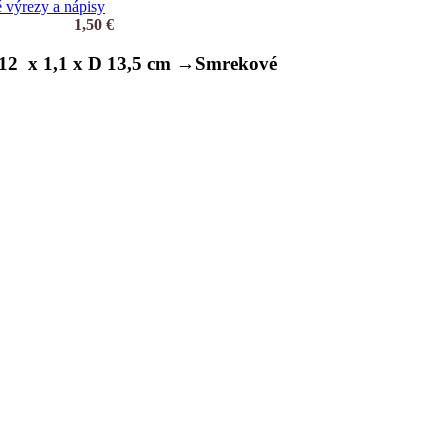
 výrezy a nápisy
1,50
€
12 x 1,1 x D 13,5 cm →Smrekové