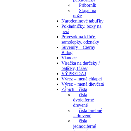
Príborník
Stojan na
nože
Narodeninové tabuľky
Pokladničky, boxy na
perá
Prívesok na kľúče.
samolepky, odznaky
Suveníry – Čierny
Balog
Vianoce
Visačka na darčeky /
balíčky, fľaše/
VÝPREDAJ
Výrez – mená chlapci
Výrez – mená dievčatá
Zápich – čísla
čísla
dvojciferné
drevené
čísla farebné
– drevené
čísla
jednociferné