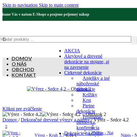
Skip to navigation
Skip to main content
Vítame Vás v našom E-Shope a prajeme príjemný nákup
AKCIA
Akrylové a drevené
DOMOV
dekorácie na stojane, aj
O NÁS
na zavesenie
OBCHOD
Cirkevné dekorácie
KONTAKT
Anjeliky a iné
náboženské
dekorácie
Krížiky
Krst
Pietne
Klikni pre zväčšenie
dekorácie
Prijímanie,
Domov
/
Dekoračné drevené výrezy a nápisy
/
Výrez – Srdce 4,2
birmovka,
konfirmácia
Dekorácie na ďalšie
Výrez - Kruh 3,7
0,16
€
Nápis - 