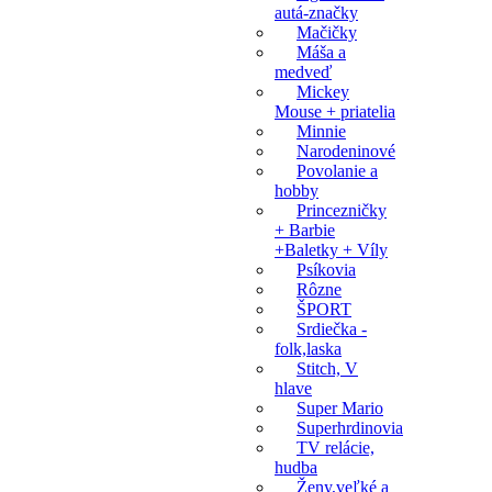
autá-značky
Mačičky
Máša a
medveď
Mickey
Mouse + priatelia
Minnie
Narodeninové
Povolanie a
hobby
Princezničky
+ Barbie
+Baletky + Víly
Psíkovia
Rôzne
ŠPORT
Srdiečka -
folk,laska
Stitch, V
hlave
Super Mario
Superhrdinovia
TV relácie,
hudba
Ženy,veľké a