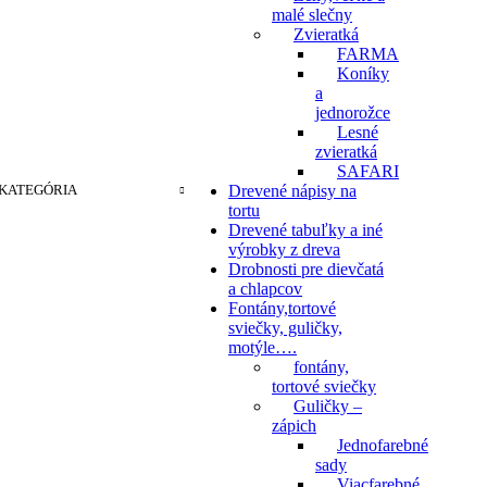
malé slečny
Zvieratká
FARMA
Koníky
a
jednorožce
Lesné
zvieratká
SAFARI
KATEGÓRIA
Drevené nápisy na
tortu
Drevené tabuľky a iné
výrobky z dreva
Drobnosti pre dievčatá
a chlapcov
Fontány,tortové
sviečky, guličky,
motýle….
fontány,
tortové sviečky
Guličky –
zápich
Jednofarebné
sady
Viacfarebné