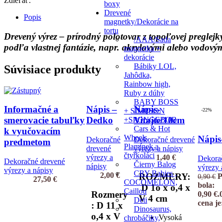
Zdieľať:
boxy
Drevené
Popis
magnetky/Dekorácie na
tortu
Drevený výrez – prírodný polotovar z topoľovej pregle
/AAA/Sada
podľa vlastnej fantázie, napr. akrylovými alebo vodový
magnetka +
dekorácie
Bábiky LOL,
Súvisiace produkty
Jahôdka,
Rainbow high,
Ruby z dúhy
BABY BOSS
Informačné a
Nápis –
Nápis-
+ SIMPSON
-22%
smerovacie tabuľky
Dedko
Vitajte/10cm
+SPONGEBOB
Cars & Hot
k vyučovacím
Wheels,
Nápis
Dekoračné
Dekoračné drevené
predmetom
Plamínek a
drevené
výrezy a nápisy
čtyřkoláci
výrezy a
1,40
€
Dekora
Dekoračné drevené
Čierny Balog
nápisy
výrezy 
výrezy a nápisy
CRY Babies ,
2,00
€
ROZMERY:
P
0,90
€
27,50
€
COCOMELON,
bola:
D 1o x o,4 x
Caillou
Rozmery
0,90 €.
V 4 cm
Deti
cena je
: D 11 x
Dinosaurus,
o,4 x V
Vysoká
chrobáčiky,