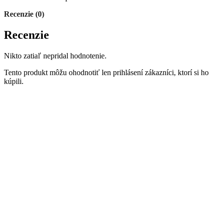
Recenzie (0)
Recenzie
Nikto zatiaľ nepridal hodnotenie.
Tento produkt môžu ohodnotiť len prihlásení zákazníci, ktorí si ho
kúpili.
Súvisiace produkty
Láska je sladká /biela/
Zápich - Svadobné
,
a iné svadobné
,
Zápich - LOVE
5,00
€
Rozmery : D 12 x o,4 x V 8,5 cm + zápich