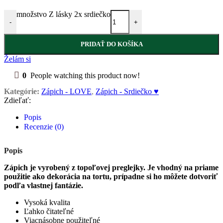
množstvo Z lásky 2x srdiečko
-
+
PRIDAŤ DO KOŠÍKA
Želám si
0
People watching this product now!
Kategórie:
Zápich - LOVE
,
Zápich - Srdiečko ♥
Zdieľať:
Popis
Recenzie (0)
Popis
Zápich je vyrobený z topoľovej preglejky. Je vhodný na priame
použitie ako dekorácia na tortu, prípadne si ho môžete dotvoriť
podľa vlastnej fantázie.
Vysoká kvalita
Ľahko čitateľné
Viacnásobne použiteľné