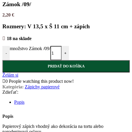
Zámok /09/
2,20
€
Rozmery: V 13,5 x Š 11 cm + zápich
18 na sklade
množstvo Zámok /09/
-
+
PRIDAŤ DO KOŠÍKA
Želám si
0
People watching this product now!
Kategória:
Zápichy papierové
Zdieľať:
Popis
Popis
Papierový zápich vhodný ako dekorácia na tortu alebo
narodeninovú oslavu