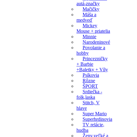
autá-značky
Mačičky
Máša a
medveď
Mickey
Mouse + priatelia
Minnie
Narodeninové
Povolanie a
hobby
Princezničky
+ Barbie
+Baletky + Víly
Psíkovia
Rôzne
ŠPORT
Srdiečka -
folk,laska
Stitch, V
hlave
Super Mario
Superhrdinovia
TV relácie,
hudba
Ženy,veľké a