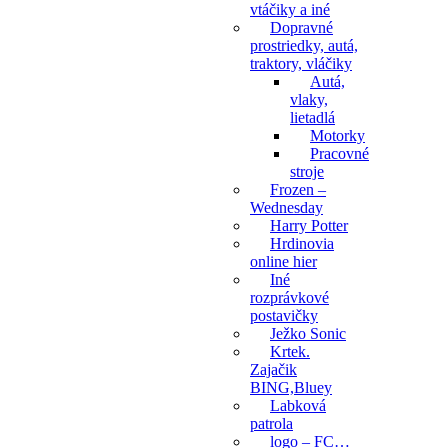
vtáčiky a iné
Dopravné
prostriedky, autá,
traktory, vláčiky
Autá,
vlaky,
lietadlá
Motorky
Pracovné
stroje
Frozen –
Wednesday
Harry Potter
Hrdinovia
online hier
Iné
rozprávkové
postavičky
Ježko Sonic
Krtek.
Zajačik
BING,Bluey
Labková
patrola
logo – FC…