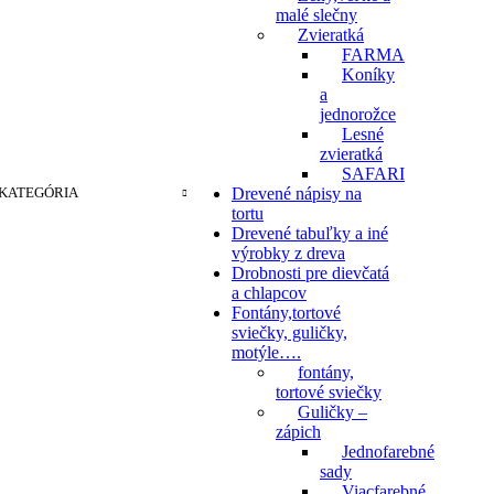
malé slečny
Zvieratká
FARMA
Koníky
a
jednorožce
Lesné
zvieratká
SAFARI
KATEGÓRIA
Drevené nápisy na
tortu
Drevené tabuľky a iné
výrobky z dreva
Drobnosti pre dievčatá
a chlapcov
Fontány,tortové
sviečky, guličky,
motýle….
fontány,
tortové sviečky
Guličky –
zápich
Jednofarebné
sady
Viacfarebné