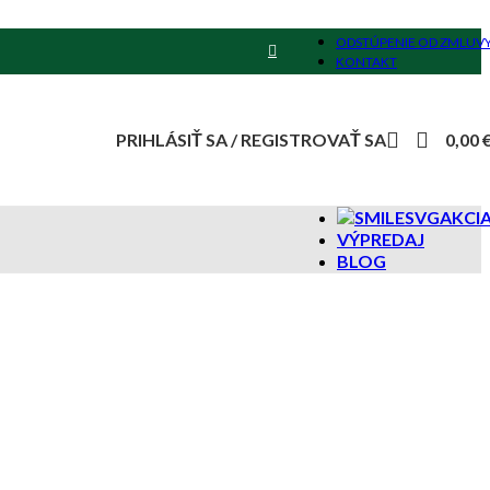
ODSTÚPENIE OD ZMLUV
KONTAKT
PRIHLÁSIŤ SA / REGISTROVAŤ SA
0,00
AKCI
VÝPREDAJ
BLOG