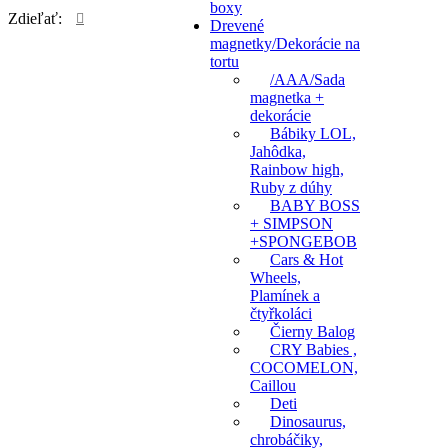
boxy
Zdieľať:
Drevené
magnetky/Dekorácie na
tortu
/AAA/Sada
magnetka +
dekorácie
Bábiky LOL,
Jahôdka,
Rainbow high,
Ruby z dúhy
BABY BOSS
+ SIMPSON
+SPONGEBOB
Cars & Hot
Wheels,
Plamínek a
čtyřkoláci
Čierny Balog
CRY Babies ,
COCOMELON,
Caillou
Deti
Dinosaurus,
chrobáčiky,