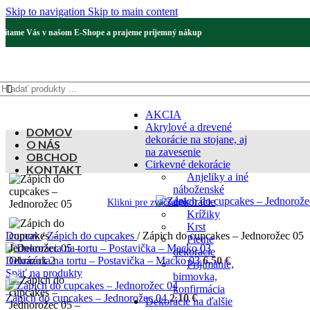
Skip to navigation
Skip to main content
Vítame Vás v našom E-Shope a prajeme príjemný nákup
AKCIA
Akrylové a drevené
DOMOV
dekorácie na stojane, aj
O NÁS
na zavesenie
OBCHOD
Cirkevné dekorácie
KONTAKT
Anjeliky a iné
náboženské
dekorácie
Klikni pre zväčšenie
Krížiky
Krst
Domov
/
Zápich do cupcakes
/
Zápich do cupcakes – Jednorožec 05
Pietne
dekorácie
Dekorácia na tortu – Postavička – Macko 03
6,50
€
Prijímanie,
Späť na produkty
birmovka,
konfirmácia
Zápich do cupcakes – Jednorožec 04
2,10
€
Dekorácie na ďalšie