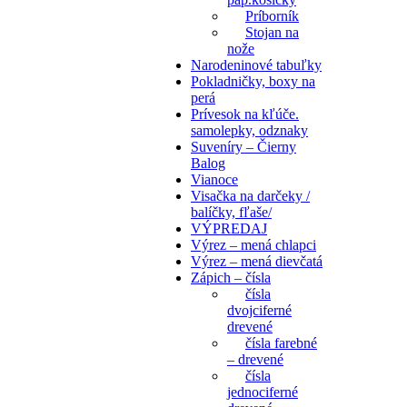
Príborník
Stojan na
nože
Narodeninové tabuľky
Pokladničky, boxy na
perá
Prívesok na kľúče.
samolepky, odznaky
Suveníry – Čierny
Balog
Vianoce
Visačka na darčeky /
balíčky, fľaše/
VÝPREDAJ
Výrez – mená chlapci
Výrez – mená dievčatá
Zápich – čísla
čísla
dvojciferné
drevené
čísla farebné
– drevené
čísla
jednociferné