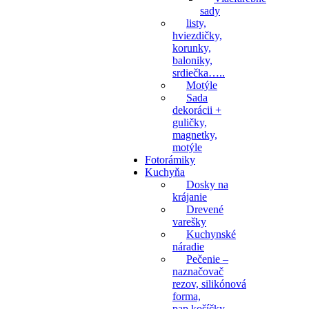
sady
listy,
hviezdičky,
korunky,
baloniky,
srdiečka…..
Motýle
Sada
dekorácii +
guličky,
magnetky,
motýle
Fotorámiky
Kuchyňa
Dosky na
krájanie
Drevené
varešky
Kuchynské
náradie
Pečenie –
naznačovač
rezov, silikónová
forma,
pap.košíčky