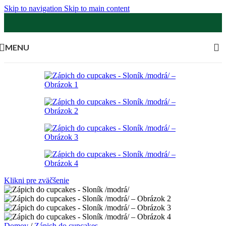
Skip to navigation
Skip to main content
MENU
Klikni pre zväčšenie
Domov
/
Zápich do cupcakes