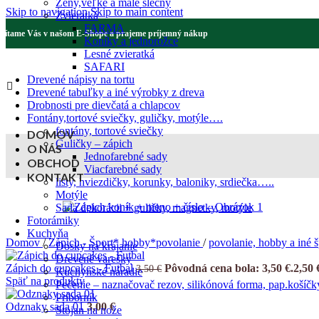
Ženy,veľké a malé slečny
Skip to navigation
Skip to main content
Zvieratká
FARMA
Vítame Vás v našom E-Shope a prajeme príjemný nákup
Koníky a jednorožce
Lesné zvieratká
SAFARI
Drevené nápisy na tortu
Drevené tabuľky a iné výrobky z dreva
Drobnosti pre dievčatá a chlapcov
Fontány,tortové sviečky, guličky, motýle….
fontány, tortové sviečky
DOMOV
Guličky – zápich
O NÁS
Jednofarebné sady
OBCHOD
Viacfarebné sady
KONTAKT
listy, hviezdičky, korunky, baloniky, srdiečka…..
Motýle
Sada dekorácii + guličky, magnetky, motýle
Fotorámiky
Kuchyňa
Domov
/
Zápich - Šport* hobby*povolanie
/
povolanie, hobby a iné 
Dosky na krájanie
Drevené varešky
Zápich do cupcakes - Futbal
Pôvodná cena bola: 3,50 €.
2,50
3,50
€
Kuchynské náradie
Späť na produkty
Pečenie – naznačovač rezov, silikónová forma, pap.košíčk
Príborník
Odznaky sada 01
3,00
€
Stojan na nože