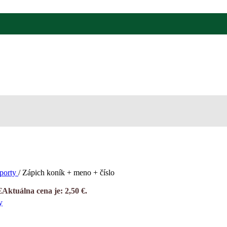
športy
/
Zápich koník + meno + číslo
€
Aktuálna cena je: 2,50 €.
y