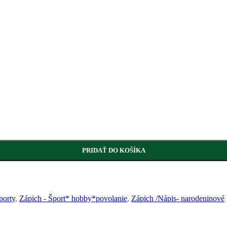
PRIDAŤ DO KOŠÍKA
porty
,
Zápich - Šport* hobby*povolanie
,
Zápich /Nápis- narodeninové