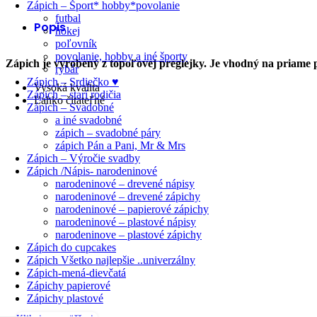
Zápich – Šport* hobby*povolanie
futbal
Popis
hokej
poľovník
povolanie, hobby a iné športy
Zápich je vyrobený z topoľovej preglejky. Je vhodný na priame po
rybár
Zápich – Srdiečko ♥
Vysoká kvalita
Zápich – starí rodičia
Ľahko čitateľné
Zápich – Svadobné
a iné svadobné
zápich – svadobné páry
zápich Pán a Pani, Mr & Mrs
Zápich – Výročie svadby
Zápich /Nápis- narodeninové
narodeninové – drevené nápisy
narodeninové – drevené zápichy
narodeninové – papierové zápichy
narodeninové – plastové nápisy
narodeninove – plastové zápichy
Zápich do cupcakes
Zápich Všetko najlepšie ..univerzálny
Zápich-mená-dievčatá
Zápichy papierové
Zápichy plastové