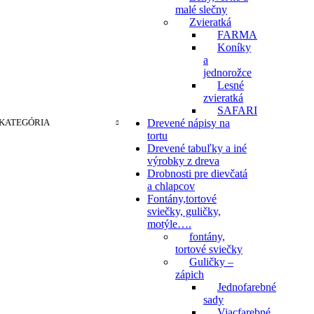
malé slečny
Zvieratká
FARMA
Koníky
a
jednorožce
Lesné
zvieratká
SAFARI
KATEGÓRIA
Drevené nápisy na
tortu
Drevené tabuľky a iné
výrobky z dreva
Drobnosti pre dievčatá
a chlapcov
Fontány,tortové
sviečky, guličky,
motýle….
fontány,
tortové sviečky
Guličky –
zápich
Jednofarebné
sady
Viacfarebné