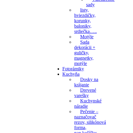
sady
listy,
hviezdičky,
korunky,
baloniky,
srdiečka…..
Motýle
Sada
dekorácii +
guličky,
magnetky,
motýle
Fotorámiky
Kuchyňa
Dosky na
krájanie
Drevené
varešky
Kuchynské
náradie
Pečenie –
naznačovač
rezov, silikónová
forma,
pap.košíčky