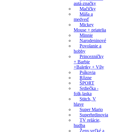
autá-značky
Mačičky
Máša a
medveď
Mickey
Mouse + priatelia
Minnie
Narodeninové
Povolanie a
hobby
Princezničky
+ Barbie
+Baletky + Víly
Psíkovia
Rôzne
ŠPORT
Srdiečka -
folk,laska
Stitch, V
hlave
Super Mario
Superhrdinovia
TV relácie,
hudba
Ženy,veľké a