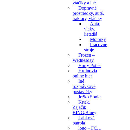
vtáčiky a iné
Dopravné
prostriedky, autá,
traktory, vláčiky
Autá,
vlaky,
lietadlá
Motorky
Pracovné
stroje
Frozen –
Wednesday
Harry Potter
Hrdinovia
online hier
Iné
rozprávkové
postavičky
Ježko Sonic
Krtek.
Zajačik
BING,Bluey
Labková
patrola
logo – FC…