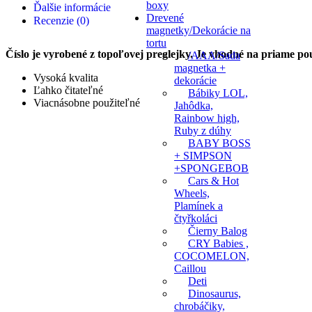
boxy
Ďalšie informácie
Drevené
Recenzie (0)
magnetky/Dekorácie na
tortu
Číslo je vyrobené z topoľovej preglejky. Je vhodné na priame pou
/AAA/Sada
magnetka +
Vysoká kvalita
dekorácie
Ľahko čitateľné
Bábiky LOL,
Viacnásobne použiteľné
Jahôdka,
Rainbow high,
Ruby z dúhy
BABY BOSS
+ SIMPSON
+SPONGEBOB
Cars & Hot
Wheels,
Plamínek a
čtyřkoláci
Čierny Balog
CRY Babies ,
COCOMELON,
Caillou
Deti
Dinosaurus,
chrobáčiky,