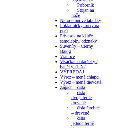
Príborník
Stojan na
nože
Narodeninové tabuľky
Pokladničky, boxy na
perá
Prívesok na kľúče.
samolepky, odznaky
Suveníry – Čierny
Balog
Vianoce
Visačka na darčeky /
balíčky, fľaše/
VÝPREDAJ
Výrez – mená chlapci
Výrez – mená dievčatá
Zápich – čísla
čísla
dvojciferné
drevené
čísla farebné
– drevené
čísla
jednociferné