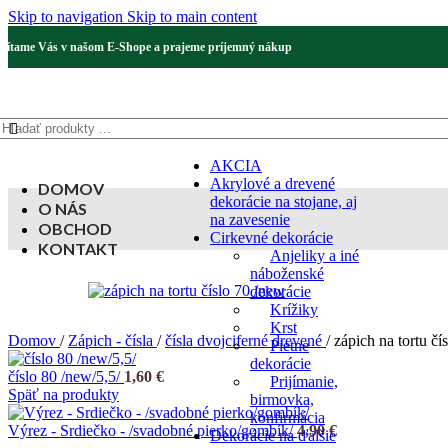
Skip to navigation
Skip to main content
Vítame Vás v našom E-Shope a prajeme príjemný nákup
AKCIA
Akrylové a drevené
DOMOV
dekorácie na stojane, aj
O NÁS
na zavesenie
OBCHOD
Cirkevné dekorácie
KONTAKT
Anjeliky a iné
náboženské
dekorácie
Krížiky
Krst
Domov
/
Zápich - čísla
/
čísla dvojciferné drevené
/
zápich na tortu čí
Pietne
dekorácie
číslo 80 /new/5,5/
1,60
€
Prijímanie,
Späť na produkty
birmovka,
konfirmácia
Výrez - Srdiečko - /svadobné pierko/gombík/
4,90
€
Dekorácie na ďalšie