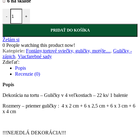
6 na sklade
-
+
PRIDAŤ DO KOŠÍKA
Želám si
0
People watching this product now!
Kategórie:
Fontány,tortové sviečky, guličky, motýle....
,
Guličky -
zápich
,
Viacfarebné sady
Zdieľať:
Popis
Recenzie (0)
Popis
Dekorácia na tortu – Guličky v 4 veľkostiach – 22 ks/ 1 balenie
Rozmery – priemer guličky : 4 x 2 cm + 6 x 2,5 cm + 6 x 3 cm + 6
x 4 cm
!!!NEJEDLÁ DEKORÁCIA!!!