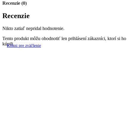
Recenzie (0)
Recenzie
Nikto zatiaľ nepridal hodnotenie.
Tento produkt môžu ohodnotiť len prihlásení zákazníci, ktorí si ho
kúpili.
Klikni pre zväčšenie
Súvisiace produkty
dekorácia na tortu – 3D mäkké balóniky /ružové/
Fontány,tortové sviečky, guličky, motýle....
,
listy, hviezdičky,
korunky, baloniky, srdiečka.....
2,20
€
Rozmery : D 13 x 2,5 x V 7 cm + zápich
celková výška 19 cm