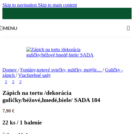
Skip to navigation
Skip to main content
MENU
Domov
/
Fontány,tortové sviečky, guličky, motýle....
/
Guličky -
zápich
/
Viacfarebné sady
Zápich na tortu /dekorácia
guličky/béžové,hnedé,biele/ SADA 184
7,90
€
22 ks / 1 balenie