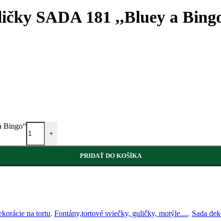
uličky SADA 181 ,,Bluey a Bing
a Bingo“
+
PRIDAŤ DO KOŠÍKA
orácie na tortu
,
Fontány,tortové sviečky, guličky, motýle....
,
Sada dek