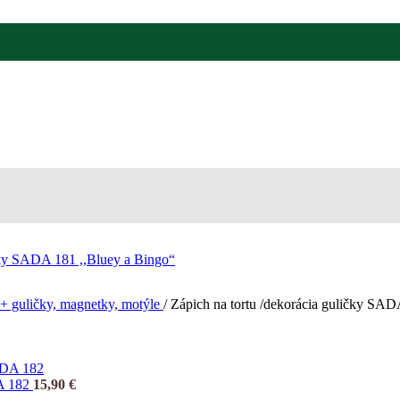
 + guličky, magnetky, motýle
/
Zápich na tortu /dekorácia guličky SAD
DA 182
15,90
€