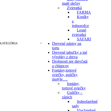
malé slečny
Zvieratká
FARMA
Koníky
a
jednorožce
Lesné
zvieratká
SAFARI
KATEGÓRIA
Drevené nápisy na
tortu
Drevené tabuľky a iné
výrobky z dreva
Drobnosti pre dievčatá
a chlapcov
Fontány,tortové
sviečky, guličky,
motýle….
fontány,
tortové sviečky
Guličky –
zápich
Jednofarebné
sady
Viacfarebné