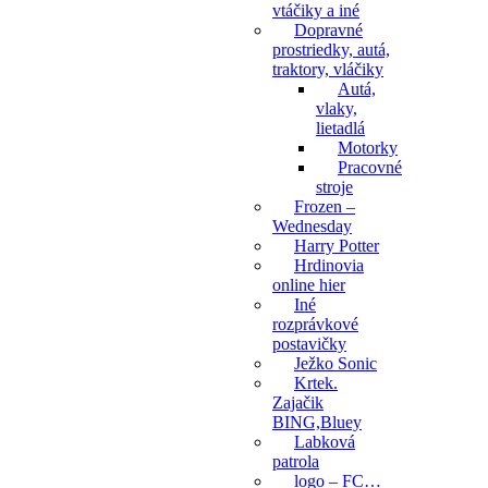
vtáčiky a iné
Dopravné
prostriedky, autá,
traktory, vláčiky
Autá,
vlaky,
lietadlá
Motorky
Pracovné
stroje
Frozen –
Wednesday
Harry Potter
Hrdinovia
online hier
Iné
rozprávkové
postavičky
Ježko Sonic
Krtek.
Zajačik
BING,Bluey
Labková
patrola
logo – FC…