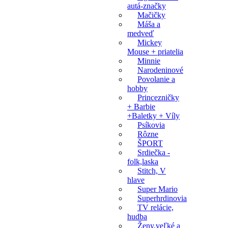
autá-značky
Mačičky
Máša a
medveď
Mickey
Mouse + priatelia
Minnie
Narodeninové
Povolanie a
hobby
Princezničky
+ Barbie
+Baletky + Víly
Psíkovia
Rôzne
ŠPORT
Srdiečka -
folk,laska
Stitch, V
hlave
Super Mario
Superhrdinovia
TV relácie,
hudba
Ženy,veľké a