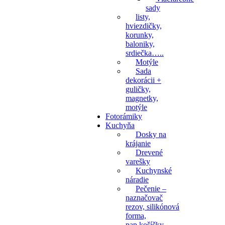
sady
listy,
hviezdičky,
korunky,
baloniky,
srdiečka…..
Motýle
Sada
dekorácii +
guličky,
magnetky,
motýle
Fotorámiky
Kuchyňa
Dosky na
krájanie
Drevené
varešky
Kuchynské
náradie
Pečenie –
naznačovač
rezov, silikónová
forma,
pap.košíčky