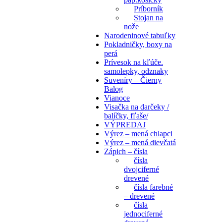
Príborník
Stojan na
nože
Narodeninové tabuľky
Pokladničky, boxy na
perá
Prívesok na kľúče.
samolepky, odznaky
Suveníry – Čierny
Balog
Vianoce
Visačka na darčeky /
balíčky, fľaše/
VÝPREDAJ
Výrez – mená chlapci
Výrez – mená dievčatá
Zápich – čísla
čísla
dvojciferné
drevené
čísla farebné
– drevené
čísla
jednociferné