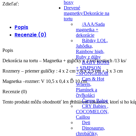
boxy
Zdieľať:
Drevené
magnetky/Dekorácie na
tortu
/AAA/Sada
Popis
magnetka +
Recenzie (0)
dekorácie
Bábiky LOL,
Jahôdka,
Popis
Rainbow high,
Ruby z dúhy
Dekorácia na tortu – Magnetka + guličky v 3 veľkostiach /13 ks/
BABY BOSS
+ SIMPSON
Rozmery – priemer guličky : 4 x 2 cm + 6 x 2,5 cm + 3 x 3 cm
+SPONGEBOB
Cars & Hot
Magnetka –rozmer: V 10,5 x 0,4 x D 10 cm
Wheels,
Plamínek a
Recenzie (0)
čtyřkoláci
Čierny Balog
Tento produkt môžu ohodnotiť len prihlásení zákazníci, ktorí si ho kúp
CRY Babies ,
COCOMELON,
Caillou
Deti
Dinosaurus,
chrobáčiky,