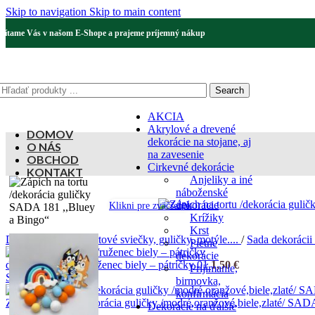
Skip to navigation
Skip to main content
Vítame Vás v našom E-Shope a prajeme príjemný nákup
Search
AKCIA
Akrylové a drevené
DOMOV
dekorácie na stojane, aj
O NÁS
na zavesenie
OBCHOD
Cirkevné dekorácie
KONTAKT
Anjeliky a iné
náboženské
dekorácie
Klikni pre zväčšenie
Krížiky
Krst
Domov
/
Fontány,tortové sviečky, guličky, motýle....
/
Sada dekorácii
Pietne
dekorácie
dekorácia na tortu/ruženec biely – pátričky 01
1,50
€
Prijímanie,
Späť na produkty
birmovka,
konfirmácia
Zápich na tortu /dekorácia guličky /modré,oranžové,biele,zlaté/ SA
Dekorácie na ďalšie