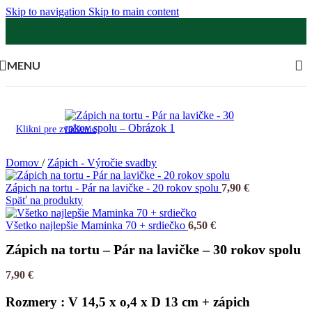
Skip to navigation
Skip to main content
MENU
Klikni pre zväčšenie
Domov
/
Zápich - Výročie svadby
Zápich na tortu - Pár na lavičke - 20 rokov spolu
7,90
€
Späť na produkty
Všetko najlepšie Maminka 70 + srdiečko
6,50
€
Zápich na tortu – Pár na lavičke – 30 rokov spolu
7,90
€
Rozmery : V 14,5 x o,4 x D 13 cm + zápich