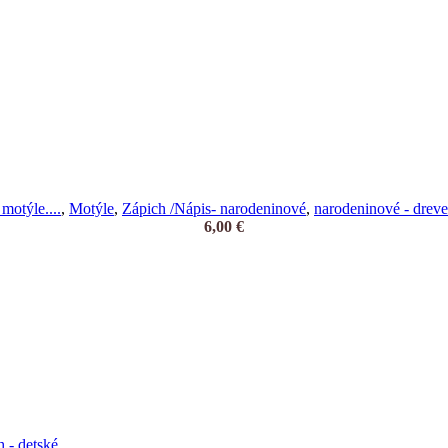
motýle....
,
Motýle
,
Zápich /Nápis- narodeninové
,
narodeninové - dreve
6,00
€
 - detské