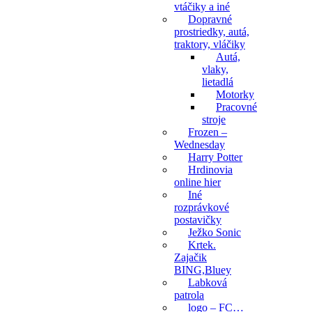
vtáčiky a iné
Dopravné
prostriedky, autá,
traktory, vláčiky
Autá,
vlaky,
lietadlá
Motorky
Pracovné
stroje
Frozen –
Wednesday
Harry Potter
Hrdinovia
online hier
Iné
rozprávkové
postavičky
Ježko Sonic
Krtek.
Zajačik
BING,Bluey
Labková
patrola
logo – FC…