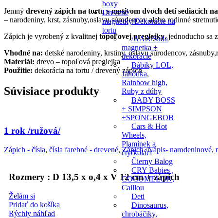
boxy
Jemný
drevený zápich na tortu s motívom dvoch detí sediacich na
Drevené
– narodeniny, krst, zásnuby,oslavu súrodencov alebo rodinné stretnuti
magnetky/Dekorácie na
tortu
Zápich je vyrobený z kvalitnej
topoľovej preglejky
, jednoducho sa z
/AAA/Sada
magnetka +
Vhodné na:
detské narodeniny, krstiny, oslavu súrodencov, zásnuby,
dekorácie
Materiál:
drevo – topoľová preglejka
Bábiky LOL,
Použitie:
dekorácia na tortu / drevený zápich
Jahôdka,
Rainbow high,
Súvisiace produkty
Ruby z dúhy
BABY BOSS
+ SIMPSON
+SPONGEBOB
Cars & Hot
1 rok /ružová/
Wheels,
Plamínek a
Zápich - čísla
,
čísla farebné - drevené
,
Zápich /Nápis- narodeninové
,
čtyřkoláci
Čierny Balog
CRY Babies ,
Rozmery : D 13,5 x o,4 x V 12 cm + zápich
COCOMELON,
Caillou
Želám si
Deti
Pridať do košíka
Dinosaurus,
Rýchly náhľad
chrobáčiky,