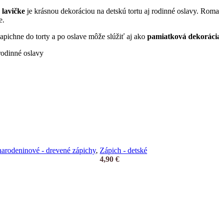
 lavičke
je krásnou dekoráciou na detskú tortu aj rodinné oslavy. Roman
e.
apichne do torty a po oslave môže slúžiť aj ako
pamiatková dekoráci
rodinné oslavy
narodeninové - drevené zápichy
,
Zápich - detské
4,90
€