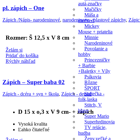
autá-značky
pl. zápich – One
Mačičky
Máša a
Zápich /Nápis- narodeninové
,
narodeninove - plastové zápichy
,
Zápic
medveď
Mickey
Mouse + priatelia
Rozmer: Š 12,5 x V 8 cm
Minnie
Narodeninové
Povolanie a
Želám si
hobby
Pridať do košíka
Princezničky
Rýchly náhľad
+ Barbie
+Baletky + Víly
Psíkovia
Zápich – Super baba 02
Rôzne
ŠPORT
Srdiečka -
Zápich - dcéra + syn + škola
,
Zápich - detské
folk,laska
Stitch, V
hlave
D 15 x o,3 x V 9 cm- + zápich
Super Mario
Superhrdinovia
Vysoká kvalita
TV relácie,
Ľahko čitateľné
hudba
Ženy,veľké a