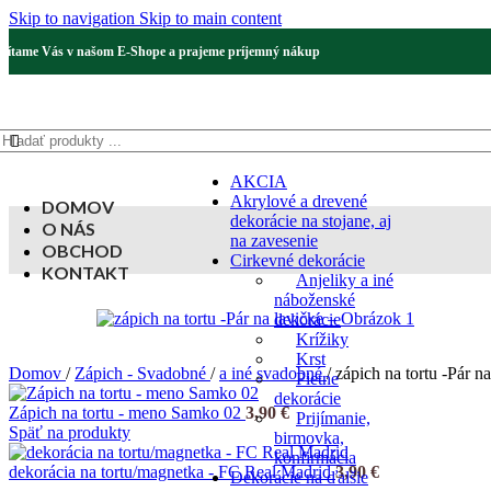
Skip to navigation
Skip to main content
Vítame Vás v našom E-Shope a prajeme príjemný nákup
AKCIA
Akrylové a drevené
DOMOV
dekorácie na stojane, aj
O NÁS
na zavesenie
OBCHOD
Cirkevné dekorácie
KONTAKT
Anjeliky a iné
náboženské
dekorácie
Krížiky
Krst
Domov
/
Zápich - Svadobné
/
a iné svadobné
/
zápich na tortu -Pár na
Pietne
dekorácie
Zápich na tortu - meno Samko 02
3,90
€
Prijímanie,
Späť na produkty
birmovka,
konfirmácia
dekorácia na tortu/magnetka - FC Real Madrid
3,90
€
Dekorácie na ďalšie