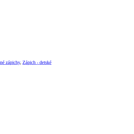
né zápichy
,
Zápich - detské