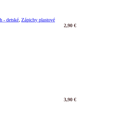
h - detské
,
Zápichy plastové
2,90
€
3,90
€