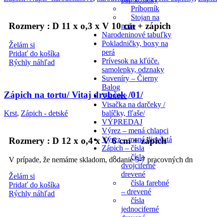
Príborník
Stojan na
Rozmery : D 11 x o,3 x V 10 cm + zápich
nože
Narodeninové tabuľky
Pokladničky, boxy na
Želám si
perá
Pridať do košíka
Prívesok na kľúče.
Rýchly náhľad
samolepky, odznaky
Suveníry – Čierny
Balog
Zápich na tortu/ Vitaj drobček /01/
Vianoce
Visačka na darčeky /
balíčky, fľaše/
Krst
,
Zápich - detské
VÝPREDAJ
Výrez – mená chlapci
Výrez – mená dievčatá
Rozmery : D 12 x o,4 x V 6 cm + zápich
Zápich – čísla
čísla
V prípade, že nemáme skladom, dodanie 5-7 pracovných dn
dvojciferné
drevené
Želám si
čísla farebné
Pridať do košíka
– drevené
Rýchly náhľad
čísla
jednociferné