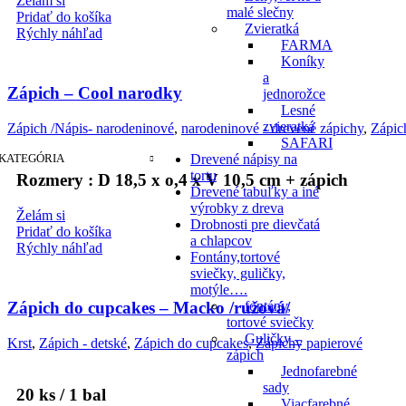
Želám si
malé slečny
Pridať do košíka
Zvieratká
Rýchly náhľad
FARMA
Koníky
a
Zápich – Cool narodky
jednorožce
Lesné
zvieratká
Zápich /Nápis- narodeninové
,
narodeninové - drevené zápichy
,
Zápich
SAFARI
KATEGÓRIA
Drevené nápisy na
tortu
Rozmery : D 18,5 x o,4 x V 10,5 cm + zápich
Drevené tabuľky a iné
výrobky z dreva
Želám si
Drobnosti pre dievčatá
Pridať do košíka
a chlapcov
Rýchly náhľad
Fontány,tortové
sviečky, guličky,
motýle….
fontány,
Zápich do cupcakes – Macko /ružová/
tortové sviečky
Guličky –
Krst
,
Zápich - detské
,
Zápich do cupcakes
,
Zápichy papierové
zápich
Jednofarebné
sady
20 ks / 1 bal
Viacfarebné