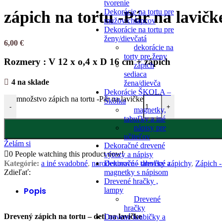
tvorenie
Dekorácie na tortu pre
zápich na tortu -Pár na lavičk
mužov/chlapcov
Dekorácie na tortu pre
ženy/dievčatá
6,00
€
dekorácie na
torty pre ženy
Rozmery : V 12 x o,4 x D 16 cm + zápich
zápich
sediaca
4 na sklade
žena/dievča
Dekorácie ŠKOLA –
množstvo zápich na tortu -Pár na lavičke
Škôlka
-
+
magnetky,
tabuľky a iné
nápisy pre
učiteľov
Želám si
Dekoračné drevené
0
People watching this product now!
výrezy a nápisy
Dekoračné tabuľky a
Kategórie:
a iné svadobné
,
narodeninové - drevené zápichy
,
Zápich -
magnetky s nápisom
Zdieľať:
Drevené hračky ,
Popis
lampy
Drevené
hračky
Drevený zápich na tortu – deti na lavičke
Drevené krabičky a