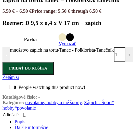
zápich na tortu/Tanec – Folklorista/Tanečník
5,50
€
–
6,50
€
Price range: 5,50 € through 6,50 €
Rozmer: D 9,5 x o,4 x V 17 cm + zápich
Farba
Vymazať
množstvo zápich na tortu/Tanec - Folklorista/Tanečník
-
+
PRIDAŤ DO KOŠÍKA
Želám si
0
People watching this product now!
Katalógové číslo:
-
Kategórie:
povolanie, hobby a iné športy
,
Zápich - Šport*
hobby*povolanie
Zdieľať:
Popis
Ďalšie informácie