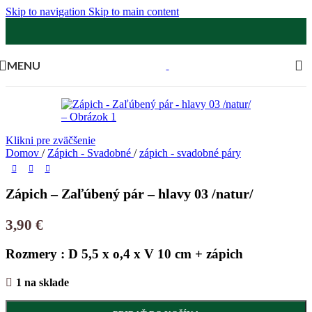
Skip to navigation
Skip to main content
MENU
Klikni pre zväčšenie
Domov
/
Zápich - Svadobné
/
zápich - svadobné páry
Zápich – Zaľúbený pár – hlavy 03 /natur/
3,90
€
Rozmery : D 5,5 x o,4 x V 10 cm + zápich
1 na sklade