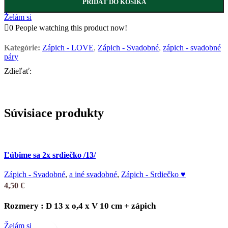
PRIDAŤ DO KOŠÍKA
Želám si
0
People watching this product now!
Kategórie:
Zápich - LOVE
,
Zápich - Svadobné
,
zápich - svadobné
páry
Zdieľať:
Súvisiace produkty
Ľúbime sa 2x srdiečko /13/
Zápich - Svadobné
,
a iné svadobné
,
Zápich - Srdiečko ♥
4,50
€
Rozmery : D 13 x o,4 x V 10 cm + zápich
Želám si