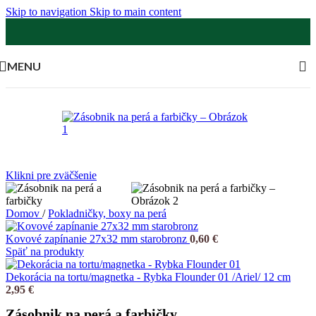
Skip to navigation
Skip to main content
MENU
Klikni pre zväčšenie
Domov
/
Pokladničky, boxy na perá
Kovové zapínanie 27x32 mm starobronz
0,60
€
Späť na produkty
Dekorácia na tortu/magnetka - Rybka Flounder 01 /Ariel/ 12 cm
2,95
€
Zásobnik na perá a farbičky