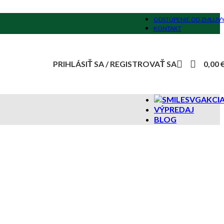
ODSTÚPENIE OD ZMLUV
KONTAKT
PRIHLÁSIŤ SA / REGISTROVAŤ SA
0,00
AKCI
VÝPREDAJ
BLOG