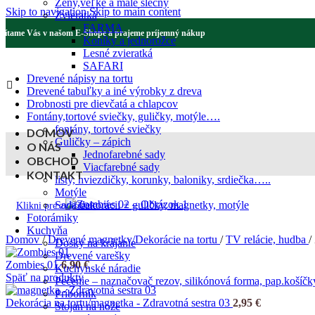
Ženy,veľké a malé slečny
Skip to navigation
Skip to main content
Zvieratká
FARMA
Vítame Vás v našom E-Shope a prajeme príjemný nákup
Koníky a jednorožce
Lesné zvieratká
SAFARI
Drevené nápisy na tortu
Drevené tabuľky a iné výrobky z dreva
Drobnosti pre dievčatá a chlapcov
Fontány,tortové sviečky, guličky, motýle….
fontány, tortové sviečky
DOMOV
Guličky – zápich
O NÁS
Jednofarebné sady
OBCHOD
Viacfarebné sady
KONTAKT
listy, hviezdičky, korunky, baloniky, srdiečka…..
Motýle
Sada dekorácii + guličky, magnetky, motýle
Klikni pre zväčšenie
Fotorámiky
Kuchyňa
Domov
/
Drevené magnetky/Dekorácie na tortu
/
TV relácie, hudba
/
Dosky na krájanie
Drevené varešky
Zombies 01
6,90
€
Kuchynské náradie
Späť na produkty
Pečenie – naznačovač rezov, silikónová forma, pap.košíčk
Príborník
Dekorácia na tortu/magnetka - Zdravotná sestra 03
2,95
€
Stojan na nože