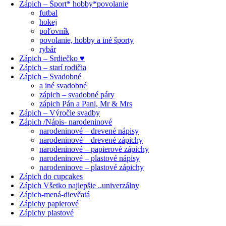
Zápich – Šport* hobby*povolanie
futbal
hokej
poľovník
povolanie, hobby a iné športy
rybár
Zápich – Srdiečko ♥
Zápich – starí rodičia
Zápich – Svadobné
a iné svadobné
zápich – svadobné páry
zápich Pán a Pani, Mr & Mrs
Zápich – Výročie svadby
Zápich /Nápis- narodeninové
narodeninové – drevené nápisy
narodeninové – drevené zápichy
narodeninové – papierové zápichy
narodeninové – plastové nápisy
narodeninove – plastové zápichy
Zápich do cupcakes
Zápich Všetko najlepšie ..univerzálny
Zápich-mená-dievčatá
Zápichy papierové
Zápichy plastové