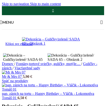
Skip to navigation
Skip to main content
MENU
Klikni pre zväčšenie
Domov
/
Fontány,tortové sviečky, guličky, motýle....
/
Guličky -
zápich
/
Viacfarebné sady
Mr & Mrs 07
5,90
€
Späť na produkty
pap. zápich na tortu – Happy Birthday – Vláčik - Lokomotíva
Tomáš 01
6,50
€