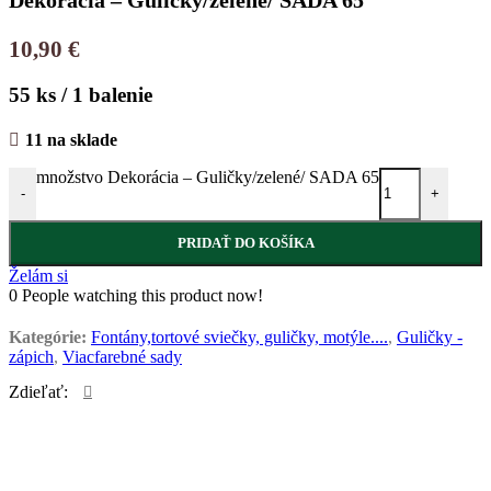
Dekorácia – Guličky/zelené/ SADA 65
10,90
€
55 ks / 1 balenie
11 na sklade
množstvo Dekorácia – Guličky/zelené/ SADA 65
-
+
PRIDAŤ DO KOŠÍKA
Želám si
0
People watching this product now!
Kategórie:
Fontány,tortové sviečky, guličky, motýle....
,
Guličky -
zápich
,
Viacfarebné sady
Zdieľať: