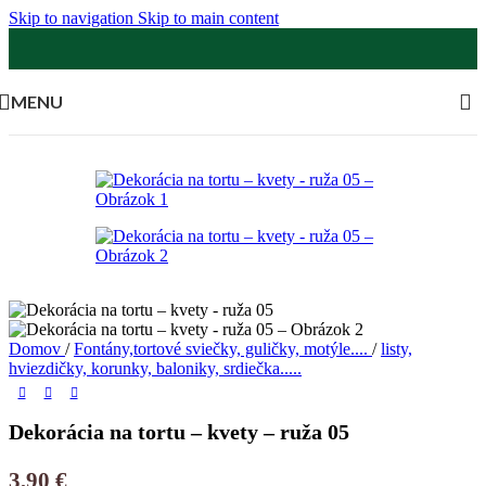
Skip to navigation
Skip to main content
MENU
Domov
/
Fontány,tortové sviečky, guličky, motýle....
/
listy,
hviezdičky, korunky, baloniky, srdiečka.....
Dekorácia na tortu – kvety – ruža 05
3,90
€