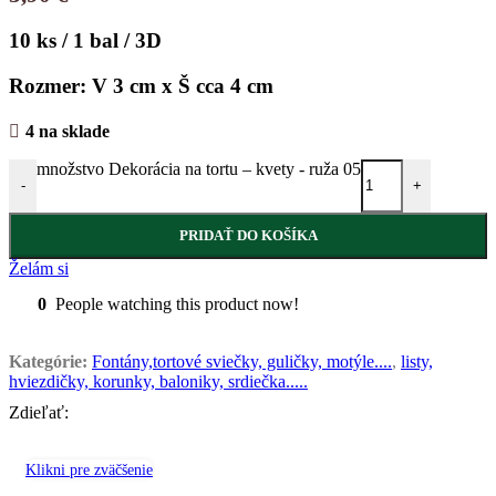
10 ks / 1 bal / 3D
Rozmer: V 3 cm x Š cca 4 cm
4 na sklade
množstvo Dekorácia na tortu – kvety - ruža 05
-
+
PRIDAŤ DO KOŠÍKA
Želám si
0
People watching this product now!
Kategórie:
Fontány,tortové sviečky, guličky, motýle....
,
listy,
hviezdičky, korunky, baloniky, srdiečka.....
Zdieľať:
Klikni pre zväčšenie