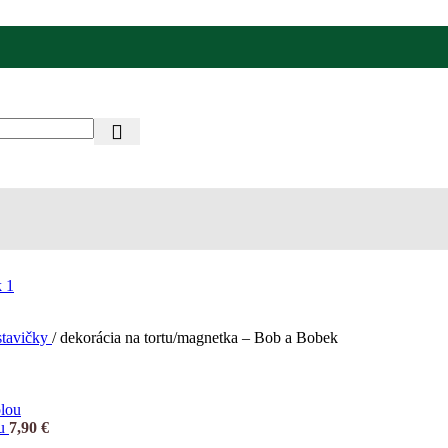
stavičky
/
dekorácia na tortu/magnetka – Bob a Bobek
ou
7,90
€