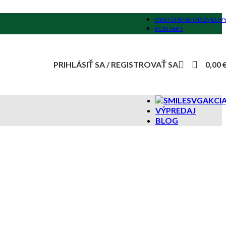
ODSTÚPENIE OD ZMLUV
KONTAKT
PRIHLÁSIŤ SA / REGISTROVAŤ SA
0,00
AKCI
VÝPREDAJ
BLOG