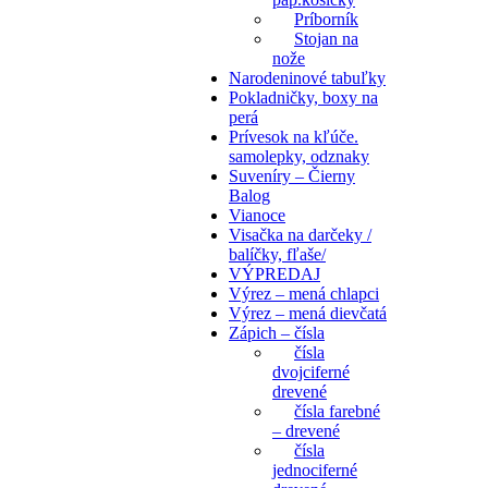
Príborník
Stojan na
nože
Narodeninové tabuľky
Pokladničky, boxy na
perá
Prívesok na kľúče.
samolepky, odznaky
Suveníry – Čierny
Balog
Vianoce
Visačka na darčeky /
balíčky, fľaše/
VÝPREDAJ
Výrez – mená chlapci
Výrez – mená dievčatá
Zápich – čísla
čísla
dvojciferné
drevené
čísla farebné
– drevené
čísla
jednociferné