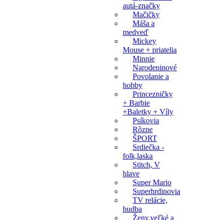
autá-značky
Mačičky
Máša a
medveď
Mickey
Mouse + priatelia
Minnie
Narodeninové
Povolanie a
hobby
Princezničky
+ Barbie
+Baletky + Víly
Psíkovia
Rôzne
ŠPORT
Srdiečka -
folk,laska
Stitch, V
hlave
Super Mario
Superhrdinovia
TV relácie,
hudba
Ženy,veľké a