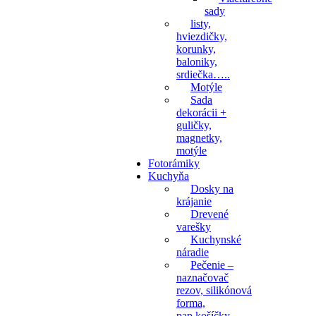
sady
listy,
hviezdičky,
korunky,
baloniky,
srdiečka…..
Motýle
Sada
dekorácii +
guličky,
magnetky,
motýle
Fotorámiky
Kuchyňa
Dosky na
krájanie
Drevené
varešky
Kuchynské
náradie
Pečenie –
naznačovač
rezov, silikónová
forma,
pap.košíčky