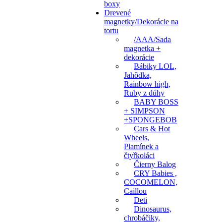
boxy
Drevené
Magnetky pre deti sú neodmysliteľnou súčasťou hračiek v detskej izb
magnetky/Dekorácie na
Vhodná aj ako darček do detského kolektívu.
tortu
/AAA/Sada
Každá magnetka sa dá použiť aj ako dekorácia na tortu, stačí, ak na ma
magnetka +
dekorácie
Po oslave ostáva magnetka dieťatku na pamiatku.
Bábiky LOL,
Jahôdka,
Rainbow high,
Ruby z dúhy
BABY BOSS
+ SIMPSON
+SPONGEBOB
Cars & Hot
Wheels,
Plamínek a
čtyřkoláci
Čierny Balog
CRY Babies ,
COCOMELON,
Caillou
Deti
Dinosaurus,
chrobáčiky,