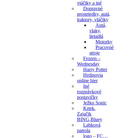
vtáčiky a iné
Dopravné
prostriedky, autá,
traktory, vláčiky
Autá,
vlaky,
lietadlá
Motorky
Pracovné
stroje
Frozen –
Wednesday
Harry Potter
Hrdinovia
online hier
Iné
rozprávkové
postavičky
Ježko Sonic
Krtek.
Zajačik
BING,Bluey
Labková
patrola
logo – FC…