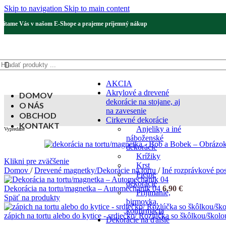
Skip to navigation
Skip to main content
Vítame Vás v našom E-Shope a prajeme príjemný nákup
AKCIA
Akrylové a drevené
DOMOV
dekorácie na stojane, aj
O NÁS
na zavesenie
OBCHOD
Cirkevné dekorácie
KONTAKT
Anjeliky a iné
Vypredané
náboženské
dekorácie
Krížiky
Klikni pre zväčšenie
Krst
Domov
/
Drevené magnetky/Dekorácie na tortu
/
Iné rozprávkové po
Pietne
dekorácie
Dekorácia na tortu/magnetka – Automechanik 04
6,90
€
Prijímanie,
Späť na produkty
birmovka,
konfirmácia
zápich na tortu alebo do kytice - srdiečko/ Rozlúčka so škôlkou/škol
Dekorácie na ďalšie