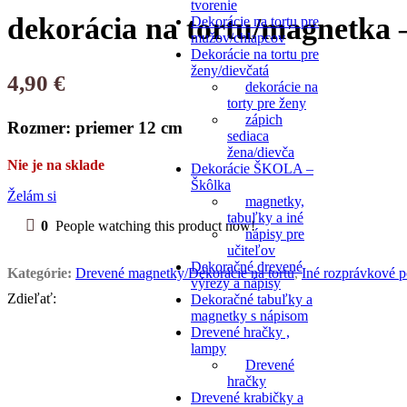
tvorenie
dekorácia na tortu/magnetka 
Dekorácie na tortu pre
mužov/chlapcov
Dekorácie na tortu pre
ženy/dievčatá
4,90
€
dekorácie na
torty pre ženy
zápich
Rozmer: priemer 12 cm
sediaca
žena/dievča
Nie je na sklade
Dekorácie ŠKOLA –
Škôlka
Želám si
magnetky,
tabuľky a iné
0
People watching this product now!
nápisy pre
učiteľov
Dekoračné drevené
Kategórie:
Drevené magnetky/Dekorácie na tortu
,
Iné rozprávkové p
výrezy a nápisy
Zdieľať:
Dekoračné tabuľky a
magnetky s nápisom
Drevené hračky ,
lampy
Popis
Drevené
Recenzie (0)
hračky
Drevené krabičky a
Popis