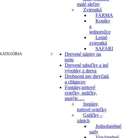
malé slečny
Zvieratká
FARMA
Koníky
a
jednorožce
Lesné
zvieratká
SAFARI
KATEGÓRIA
Drevené nápisy na
tortu
Drevené tabuľky a iné
výrobky z dreva
Drobnosti pre dievčatá
a chlapcov
Fontány,tortové
sviečky, guličky,
motýle….
fontány,
tortové sviečky
Guličky –
zápich
Jednofarebné
sady
Viacfarebné