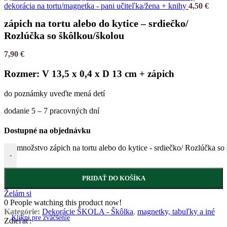
dekorácia na tortu/magnetka - pani učiteľka/žena + knihy
4,50
€
zápich na tortu alebo do kytice – srdiečko/
Rozlúčka so škôlkou/školou
7,90
€
Rozmer: V 13,5 x 0,4 x D 13 cm + zápich
do poznámky uveďte mená detí
dodanie 5 – 7 pracovných dní
Dostupné na objednávku
množstvo zápich na tortu alebo do kytice - srdiečko/ Rozlúčka so
-
PRIDAŤ DO KOŠÍKA
Želám si
0
People watching this product now!
Kategórie:
Dekorácie ŠKOLA - Škôlka
,
magnetky, tabuľky a iné
Klikni pre zväčšenie
Zdieľať: