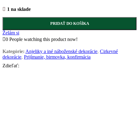
1 na sklade
PRIDAŤ DO KOŠÍKA
Želám si
0
People watching this product now!
Kategórie:
Anjeliky a iné náboženské dekorácie
,
Cirkevné
dekorácie
,
Prijímanie, birmovka, konfirmácia
Zdieľať: