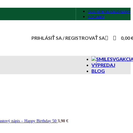
ODSTÚPENIE OD ZMLUVY
KONTAKT
PRIHLÁSIŤ SA / REGISTROVAŤ SA
0,00
AKCI
VÝPREDAJ
BLOG
lastový nápis – Happy Birthday 50
3,90
€