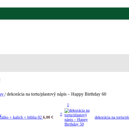
isy
/
dekorácia na tortu/plastový nápis – Happy Birthday 60
y
čatko + kalich + biblia 02
6,00
€
dekorácia na tortu/p