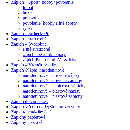
Zápich – Šport* hobby*povolanie
futbal
hokej
poľovník
povolanie, hobby a iné športy
rybár
Zápich – Srdiečko ♥
Zápich – starí rodičia
Zápich – Svadobné
a iné svadobné
zápich – svadobné páry
zápich Pán a Pani, Mr & Mrs
Zápich – Výročie svadby
Zápich /Nápis- narodeninové
narodeninové – drevené nápisy
narodeninové – drevené zápichy
narodeninové – papierové zápichy
narodeninové – plastové nápisy
narodeninove – plastové zápichy
Zápich do cupcakes
Zápich Všetko najlepšie ..univerzálny
Zápich-mená-dievčatá
Zápichy papierové
Zápichy plastové