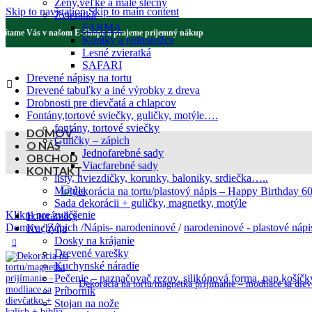
Ženy,veľké a malé slečny
Skip to navigation
Skip to main content
Zvieratká
FARMA
Vítame Vás v našom E-Shope a prajeme príjemný nákup
Koníky a jednorožce
Lesné zvieratká
SAFARI
Drevené nápisy na tortu
Drevené tabuľky a iné výrobky z dreva
Drobnosti pre dievčatá a chlapcov
Fontány,tortové sviečky, guličky, motýle….
fontány, tortové sviečky
DOMOV
Guličky – zápich
O NÁS
Jednofarebné sady
OBCHOD
Viacfarebné sady
KONTAKT
listy, hviezdičky, korunky, baloniky, srdiečka…..
Motýle
Sada dekorácii + guličky, magnetky, motýle
Klikni pre zväčšenie
Fotorámiky
Domov
/
Zápich /Nápis- narodeninové
/
narodeninové - plastové náp
Kuchyňa
Dosky na krájanie
Drevené varešky
Kuchynské náradie
Pečenie – naznačovač rezov, silikónová forma, pap.košíčk
Dekorácia na tortu/magnetka prijímanie – modliace sa diev
Príborník
Stojan na nože