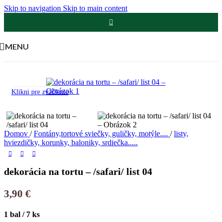
Skip to navigation
Skip to main content
MENU
Klikni pre zväčšenie
Domov
/
Fontány,tortové sviečky, guličky, motýle....
/
listy,
hviezdičky, korunky, baloniky, srdiečka.....
dekorácia na tortu – /safari/ list 04
3,90
€
1 bal / 7 ks