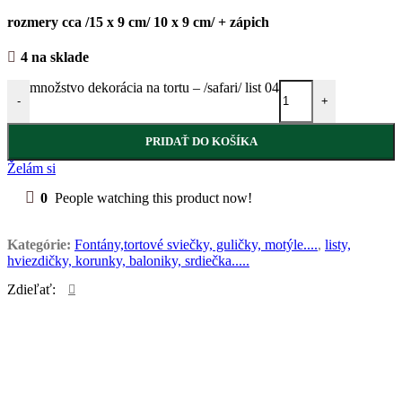
rozmery cca /15 x 9 cm/ 10 x 9 cm/ + zápich
4 na sklade
množstvo dekorácia na tortu – /safari/ list 04
-
+
PRIDAŤ DO KOŠÍKA
Želám si
0
People watching this product now!
Kategórie:
Fontány,tortové sviečky, guličky, motýle....
,
listy,
hviezdičky, korunky, baloniky, srdiečka.....
Zdieľať: