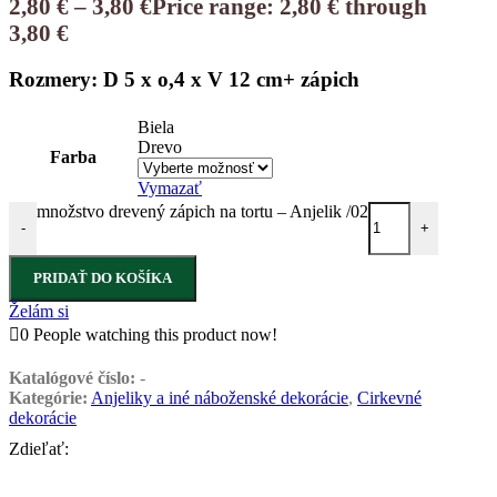
2,80
€
–
3,80
€
Price range: 2,80 € through
3,80 €
Rozmery: D 5 x o,4 x V 12 cm+ zápich
Biela
Drevo
Farba
Vymazať
množstvo drevený zápich na tortu – Anjelik /02
-
+
PRIDAŤ DO KOŠÍKA
Želám si
0
People watching this product now!
Katalógové číslo:
-
Kategórie:
Anjeliky a iné náboženské dekorácie
,
Cirkevné
dekorácie
Zdieľať: