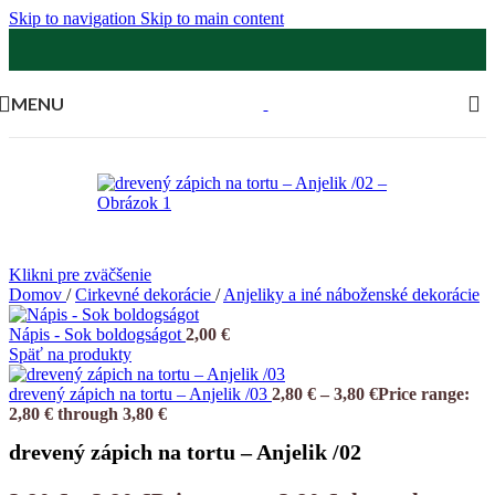
Skip to navigation
Skip to main content
MENU
Klikni pre zväčšenie
Domov
/
Cirkevné dekorácie
/
Anjeliky a iné náboženské dekorácie
Nápis - Sok boldogságot
2,00
€
Späť na produkty
drevený zápich na tortu – Anjelik /03
2,80
€
–
3,80
€
Price range:
2,80 € through 3,80 €
drevený zápich na tortu – Anjelik /02