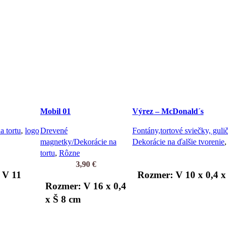
Mobil 01
Výrez – McDonald´s
 tortu
,
logo
Drevené
Fontány,tortové sviečky, gulič
magnetky/Dekorácie na
Dekorácie na ďalšie tvorenie
,
tortu
,
Rôzne
3,90
€
 V 11
Rozmer: V 10 x 0,4 x
Rozmer: V 16 x 0,4
x Š 8 cm