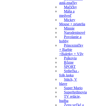
autá-značky
Mačičky
Máša a
medveď
Mickey
Mouse + priatelia
Minnie
Narodeninové
Povolanie a
hobby
Princezničky
+ Barbie
+Baletky + Víly
Psíkovia
Rôzne
ŠPORT
Srdiečka -
folk,laska
Stitch, V
hlave
Super Mario
Superhrdinovia
TV relácie,
hudba
Ženy,veľké a