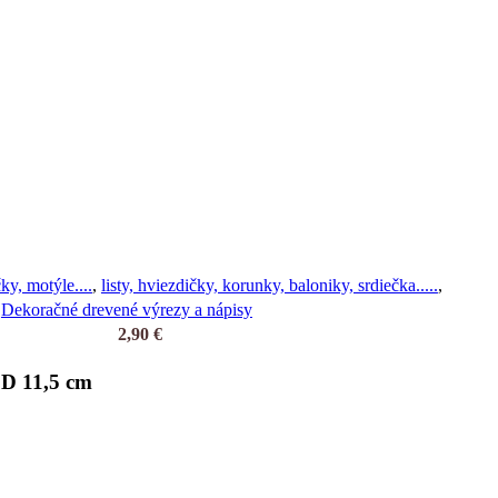
ky, motýle....
,
listy, hviezdičky, korunky, baloniky, srdiečka.....
,
Dekoračné drevené výrezy a nápisy
2,90
€
 D 11,5 cm