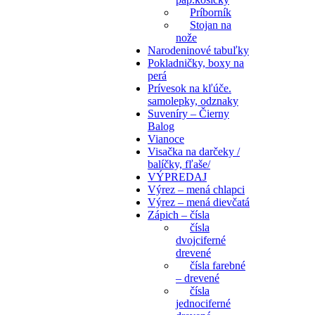
Príborník
Stojan na
nože
Narodeninové tabuľky
Pokladničky, boxy na
perá
Prívesok na kľúče.
samolepky, odznaky
Suveníry – Čierny
Balog
Vianoce
Visačka na darčeky /
balíčky, fľaše/
VÝPREDAJ
Výrez – mená chlapci
Výrez – mená dievčatá
Zápich – čísla
čísla
dvojciferné
drevené
čísla farebné
– drevené
čísla
jednociferné