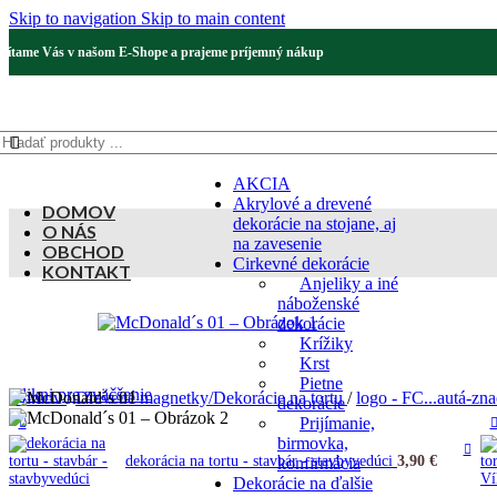
Skip to navigation
Skip to main content
Vítame Vás v našom E-Shope a prajeme príjemný nákup
AKCIA
Akrylové a drevené
DOMOV
dekorácie na stojane, aj
O NÁS
na zavesenie
OBCHOD
Cirkevné dekorácie
KONTAKT
Anjeliky a iné
náboženské
dekorácie
Krížiky
Krst
Pietne
Klikni pre zväčšenie
Domov
/
Drevené magnetky/Dekorácie na tortu
/
logo - FC...autá-zn
dekorácie
Prijímanie,
birmovka,
dekorácia na tortu - stavbár - stavbyvedúci
3,90
€
konfirmácia
Dekorácie na ďalšie