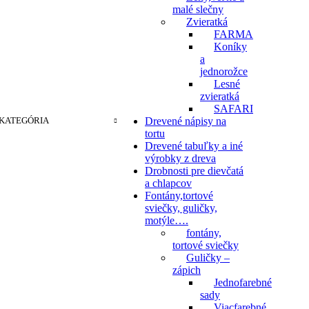
malé slečny
Zvieratká
FARMA
Koníky
a
jednorožce
Lesné
zvieratká
SAFARI
KATEGÓRIA
Drevené nápisy na
tortu
Drevené tabuľky a iné
výrobky z dreva
Drobnosti pre dievčatá
a chlapcov
Fontány,tortové
sviečky, guličky,
motýle….
fontány,
tortové sviečky
Guličky –
zápich
Jednofarebné
sady
Viacfarebné