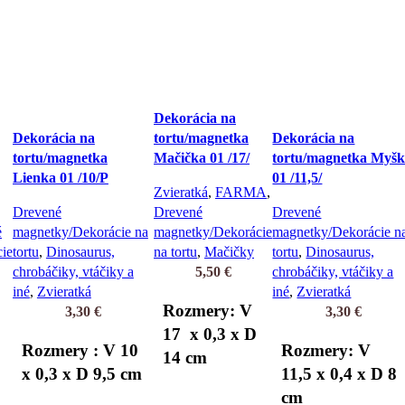
Dekorácia na
Dekorácia na
tortu/magnetka
Dekorácia na
tortu/magnetka
Mačička 01 /17/
tortu/magnetka Myš
Lienka 01 /10/P
01 /11,5/
Zvieratká
,
FARMA
,
Drevené
Drevené
Drevené
é
magnetky/Dekorácie na
magnetky/Dekorácie
magnetky/Dekorácie n
ie
tortu
,
Dinosaurus,
na tortu
,
Mačičky
tortu
,
Dinosaurus,
chrobáčiky, vtáčiky a
5,50
€
chrobáčiky, vtáčiky a
iné
,
Zvieratká
iné
,
Zvieratká
Rozmery: V
3,30
€
3,30
€
17 x 0,3 x D
Rozmery : V 10
Rozmery: V
14 cm
x 0,3 x D 9,5 cm
11,5 x 0,4 x D 8
cm