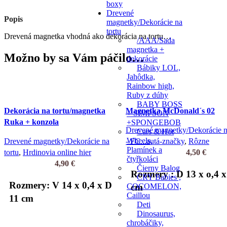
boxy
Drevené
Popis
magnetky/Dekorácie na
tortu
Drevená magnetka vhodná ako dekorácia na tortu…
/AAA/Sada
magnetka +
Možno by sa Vám páčilo…
dekorácie
Bábiky LOL,
Jahôdka,
Rainbow high,
Ruby z dúhy
BABY BOSS
Dekorácia na tortu/magnetka
Magnetka McDonald´s 02
+ SIMPSON
Ruka + konzola
+SPONGEBOB
Drevené magnetky/Dekorácie na
Cars & Hot
Wheels,
Drevené magnetky/Dekorácie na
- FC...autá-značky
,
Rôzne
Plamínek a
tortu
,
Hrdinovia online hier
4,50
€
čtyřkoláci
4,90
€
Čierny Balog
Rozmery : D 13 x o,4 x
CRY Babies ,
Rozmery: V 14 x 0,4 x D
COCOMELON,
cm
Caillou
11 cm
Deti
Dinosaurus,
chrobáčiky,