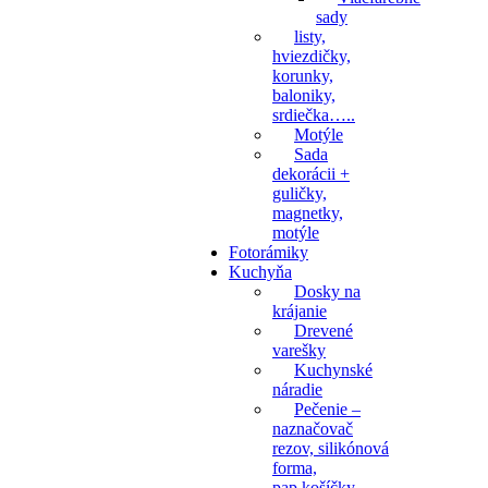
sady
listy,
hviezdičky,
korunky,
baloniky,
srdiečka…..
Motýle
Sada
dekorácii +
guličky,
magnetky,
motýle
Fotorámiky
Kuchyňa
Dosky na
krájanie
Drevené
varešky
Kuchynské
náradie
Pečenie –
naznačovač
rezov, silikónová
forma,
pap.košíčky