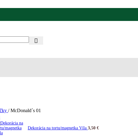
ačky
/
McDonald´s 01
Dekorácia na tortu/magnetka Víla
3,50
€