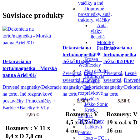
vtáčiky a iné
Dopravné
Súvisiace produkty
prostriedky, autá,
traktory, vláčiky
Autá,
vlaky,
lietadlá
Motorky
Dekorácia na
Dekorácia na
Pracovné
stroje
tortu/magnetka
tortu/magnetka
Frozen –
Dekorácia na
Ježko 01/4,5/
Ježko 02/19/P/
Wednesday
tortu/magnetka – Morská
Harry Potter
Zvieratká
,
Lesné
Zvieratká
,
Lesné
panna Ariel /01/
Hrdinovia
zvieratká
,
Drevené
zvieratká
,
Dreven
online hier
Drevené magnetky/Dekorácie
magnetky/Dekorácie
magnetky/Dekorác
Iné
rozprávkové
na tortu
,
Iné rozprávkové
na tortu
na tortu
postavičky
postavičky
,
Princezničky +
1,50
€
5,50
€
Ježko Sonic
Barbie +Baletky + Víly
Krtek.
Rozmery : V
Rozmery: V
2,95
€
Zajačik
BING,Bluey
4,5 x 0,5 x D
19 x o,4 x D
Labková
Rozmery : V 11 x
4 cm
16 cm
patrola
0,4 x D 7,8 cm
logo – FC…