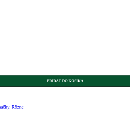
PRIDAŤ DO KOŠÍKA
načky
,
Rôzne