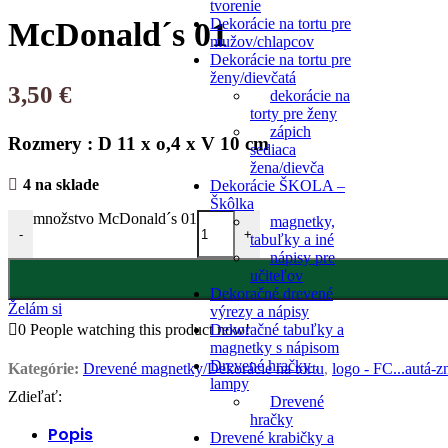
tvorenie
Dekorácie na tortu pre
McDonald´s 01
mužov/chlapcov
Dekorácie na tortu pre
ženy/dievčatá
3,50
€
dekorácie na
torty pre ženy
zápich
Rozmery : D 11 x o,4 x V 10 cm
sediaca
žena/dievča
4 na sklade
Dekorácie ŠKOLA –
Škôlka
množstvo McDonald´s 01
magnetky,
-
+
tabuľky a iné
nápisy pre
učiteľov
Dekoračné drevené
Želám si
výrezy a nápisy
Dekoračné tabuľky a
0
People watching this product now!
magnetky s nápisom
Drevené hračky ,
Kategórie:
Drevené magnetky/Dekorácie na tortu
,
logo - FC...autá-z
lampy
Zdieľať:
Drevené
hračky
Popis
Drevené krabičky a