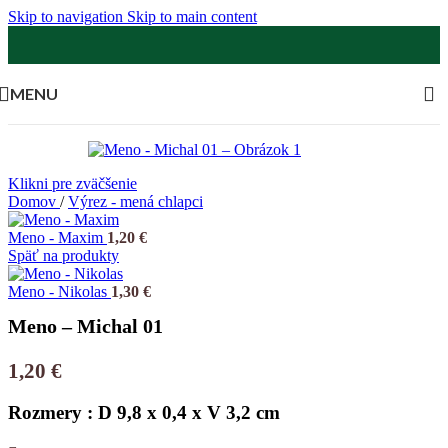
Skip to navigation
Skip to main content
MENU
Klikni pre zväčšenie
Domov
/
Výrez - mená chlapci
Meno - Maxim
1,20
€
Späť na produkty
Meno - Nikolas
1,30
€
Meno – Michal 01
1,20
€
Rozmery : D 9,8 x 0,4 x V 3,2 cm