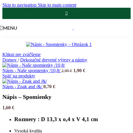
Skip to navigation
Skip to main content
MENU
Klikni pre zväčšenie
Domov
/
Dekoračné drevené výrezy a nápisy
Pôvodná
Aktuálna
Nápis - Naše spomienky /10,8/
1,90
€
2,90
€
cena
cena
Späť na produkty
bola:
je:
2,90 €.
1,90 €.
Nápis - Znak and /&/
0,70
€
Nápis – Spomienky
1,60
€
Rozmery : D 13,3 x o,4 x V 4,1 cm
Vysoká kvalita