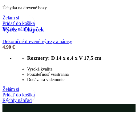
Úchytka na drevené boxy.
Želám si
Pridať do košíka
Rýchly náhľad
Výrez – Clapček
Dekoračné drevené výrezy a nápisy
4,90
€
Rozmery: D 14 x o,4 x V 17,5 cm
Vysoká kvalita
Použiteľnosť všestranná
Dodáva sa v demonte.
Želám si
Pridať do košíka
Rýchly náhľad
Ďakujeme Vám za nákup. V prípade akýchkoľvek otázok nás
neváhajte kontaktovať.
Pracujeme: