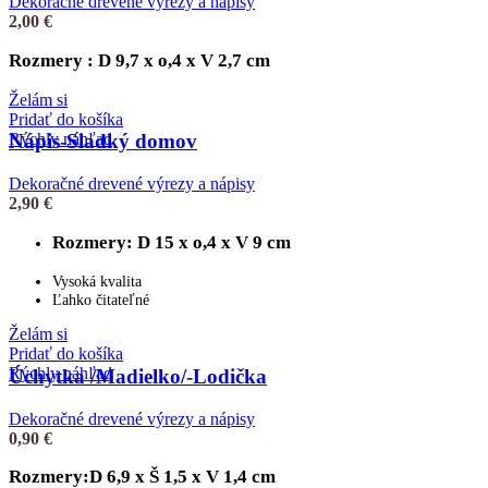
Dekoračné drevené výrezy a nápisy
2,00
€
Rozmery : D 9,7 x o,4 x V 2,7 cm
Želám si
Pridať do košíka
Rýchly náhľad
Nápis-Sladký domov
Dekoračné drevené výrezy a nápisy
2,90
€
Rozmery: D 15 x o,4 x V 9 cm
Vysoká kvalita
Ľahko čitateľné
Želám si
Pridať do košíka
Rýchly náhľad
Úchytka /Madielko/-Lodička
Dekoračné drevené výrezy a nápisy
0,90
€
Rozmery:D 6,9 x Š 1,5 x V 1,4 cm