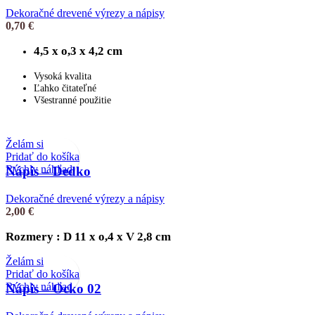
Dekoračné drevené výrezy a nápisy
0,70
€
4,5 x o,3 x 4,2 cm
Vysoká kvalita
Ľahko čitateľné
Všestranné použitie
Želám si
Pridať do košíka
Rýchly náhľad
Nápis – Dedko
Dekoračné drevené výrezy a nápisy
2,00
€
Rozmery : D 11 x o,4 x V 2,8 cm
Želám si
Pridať do košíka
Rýchly náhľad
Nápis – Ocko 02