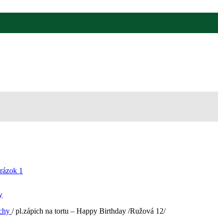
y
ichy
/
pl.zápich na tortu – Happy Birthday /Ružová 12/