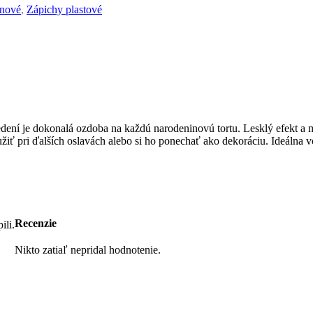
inové
,
Zápichy plastové
ení je dokonalá ozdoba na každú narodeninovú tortu. Lesklý efekt a 
iť pri ďalších oslavách alebo si ho ponechať ako dekoráciu. Ideálna v
Recenzie
ili.
Nikto zatiaľ nepridal hodnotenie.