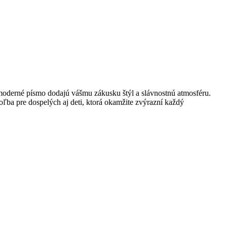
moderné písmo dodajú vášmu zákusku štýl a slávnostnú atmosféru.
oľba pre dospelých aj deti, ktorá okamžite zvýrazní každý