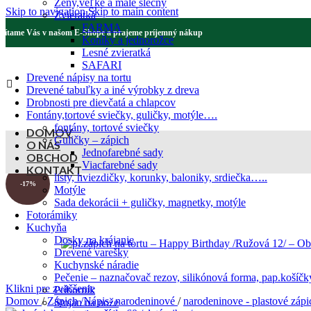
Ženy,veľké a malé slečny
Skip to navigation
Skip to main content
Zvieratká
FARMA
Vítame Vás v našom E-Shope a prajeme príjemný nákup
Koníky a jednorožce
Lesné zvieratká
SAFARI
Drevené nápisy na tortu
Drevené tabuľky a iné výrobky z dreva
Drobnosti pre dievčatá a chlapcov
Fontány,tortové sviečky, guličky, motýle….
fontány, tortové sviečky
DOMOV
Guličky – zápich
O NÁS
Jednofarebné sady
OBCHOD
Viacfarebné sady
KONTAKT
listy, hviezdičky, korunky, baloniky, srdiečka…..
-17%
Motýle
Sada dekorácii + guličky, magnetky, motýle
Fotorámiky
Kuchyňa
Dosky na krájanie
Drevené varešky
Kuchynské náradie
Pečenie – naznačovač rezov, silikónová forma, pap.košíčk
Klikni pre zväčšenie
Príborník
Domov
/
Zápich /Nápis- narodeninové
/
narodeninove - plastové záp
Stojan na nože