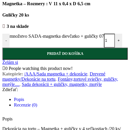
Magnetka – Rozmery : V 11 x 0,4 x D 6,5 cm
Guličky 20 ks
3 na sklade
množstvo SADA-magnetka dievčatko + guličky 07
-
+
PRIDAŤ DO KOŠÍKA
Želám si
0
People watching this product now!
Kategórie:
/AAA/Sada magnetka + dekorácie
,
Drevené
magnetky/Dekorácie na tortu
,
Fontány,tortové sviečky, guličky,
motýle....
,
Sada dekorácii + guličky, magnetky, motýle
Zdieľať:
Popis
Recenzie (0)
Popis
Dekorácia na tortu – Magnetka + guličky v 4 veľkostiach /20 ks/