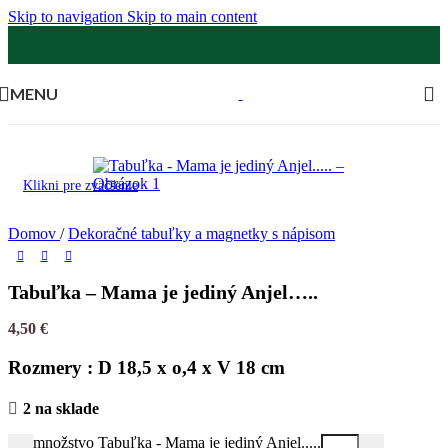
Skip to navigation
Skip to main content
MENU
Klikni pre zväčšenie
Domov
/
Dekoračné tabuľky a magnetky s nápisom
Tabuľka – Mama je jediný Anjel…..
4,50
€
Rozmery : D 18,5 x o,4 x V 18 cm
2 na sklade
množstvo Tabuľka - Mama je jediný Anjel.....