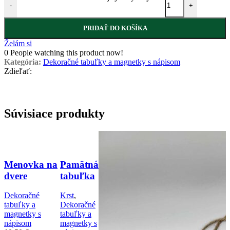
-
+
PRIDAŤ DO KOŠÍKA
Želám si
0
People watching this product now!
Kategória:
Dekoračné tabuľky a magnetky s nápisom
Zdieľať:
Súvisiace produkty
Menovka na
Pamätná
dvere
tabuľka
Dekoračné
Krst
,
tabuľky a
Dekoračné
magnetky s
tabuľky a
nápisom
magnetky s