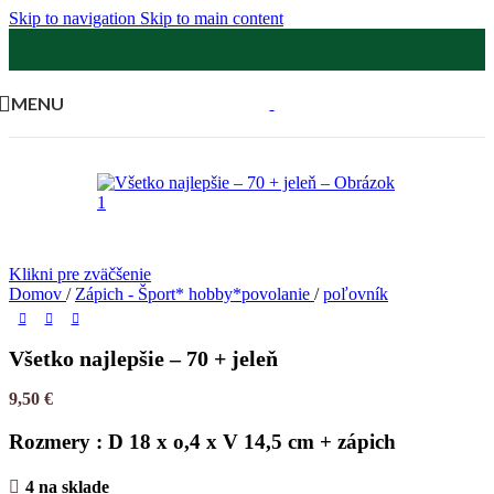
Skip to navigation
Skip to main content
MENU
Klikni pre zväčšenie
Domov
/
Zápich - Šport* hobby*povolanie
/
poľovník
Všetko najlepšie – 70 + jeleň
9,50
€
Rozmery : D 18 x o,4 x V 14,5 cm + zápich
4 na sklade