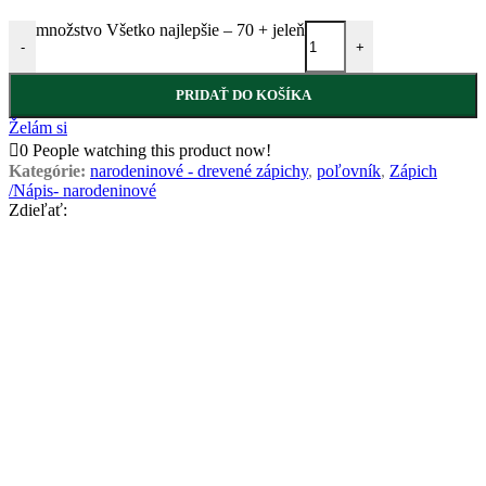
množstvo Všetko najlepšie – 70 + jeleň
-
+
PRIDAŤ DO KOŠÍKA
Želám si
0
People watching this product now!
Kategórie:
narodeninové - drevené zápichy
,
poľovník
,
Zápich
/Nápis- narodeninové
Zdieľať: