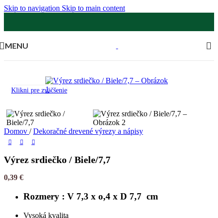
Skip to navigation
Skip to main content
MENU
Klikni pre zväčšenie
Domov
/
Dekoračné drevené výrezy a nápisy
Výrez srdiečko / Biele/7,7
0,39
€
Rozmery : V 7,3 x o,4 x D 7,7 cm
Vysoká kvalita