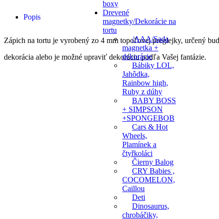
boxy
Drevené
Popis
magnetky/Dekorácie na
tortu
/AAA/Sada
Zápich na tortu je vyrobený zo 4 mm topoľovej preglejky, určený bu
magnetka +
dekorácie
dekorácia alebo je možné upraviť dekoráciu podľa Vašej fantázie.
Bábiky LOL,
Jahôdka,
Rainbow high,
Ruby z dúhy
BABY BOSS
+ SIMPSON
+SPONGEBOB
Cars & Hot
Wheels,
Plamínek a
čtyřkoláci
Čierny Balog
CRY Babies ,
COCOMELON,
Caillou
Deti
Dinosaurus,
chrobáčiky,