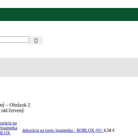
/ old červený
dekorácia na tortu /magnetka - ROBLOX /01/
4,50
€