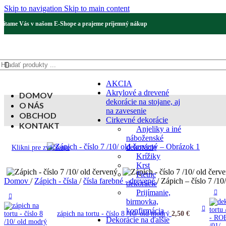
Skip to navigation
Skip to main content
Vítame Vás v našom E-Shope a prajeme príjemný nákup
AKCIA
Akrylové a drevené
DOMOV
dekorácie na stojane, aj
O NÁS
na zavesenie
OBCHOD
Cirkevné dekorácie
KONTAKT
Anjeliky a iné
náboženské
dekorácie
Klikni pre zväčšenie
Krížiky
Krst
Pietne
Domov
/
Zápich - čísla
/
čísla farebné - drevené
/
Zápich – číslo 7 /10
dekorácie
Prijímanie,
birmovka,
konfirmácia
zápich na tortu - číslo 8 /10/ old modrý
2,50
€
Dekorácie na ďalšie