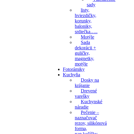
sady
listy,
hviezdičky,
korunky,
baloniky,
srdiečka…..
Motýle
Sada
dekorácii +
guličky,
magnetky,
motýle
Fotorámiky
Kuchyňa
Dosky na
krájanie
Drevené
varešky
Kuchynské
náradie
Pečenie –
naznačovač
rezov, silikónová
forma,
pap.košíčky