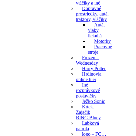
vtáčiky a iné
Dopravné
prostriedky, autá,
traktory, vláčiky
Autá,
vlaky,
lietadlá
Motorky
Pracovné
stroje
Frozen –
Wednesday
Harry Potter
Hrdinovia
online hier
Iné
rozprávkové
postavičky
Ježko Sonic
Krtek.
Zajačik
BING,Bluey
Labková
patrola
logo – FC…