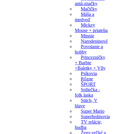
autá-značky
Mačičky
Máša a
medveď
Mickey
Mouse + priatelia
Minnie
Narodeninové
Povolanie a
hobby
Princezničky
+ Barbie
+Baletky + Víly
Psíkovia
Rôzne
ŠPORT
Srdiečka -
folk,laska
Stitch, V
hlave
Super Mario
Superhrdinovia
TV relácie,
hudba
Ženy,veľké a