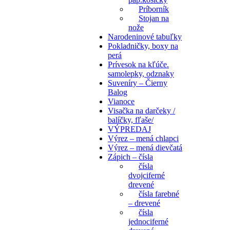
Príborník
Stojan na
nože
Narodeninové tabuľky
Pokladničky, boxy na
perá
Prívesok na kľúče.
samolepky, odznaky
Suveníry – Čierny
Balog
Vianoce
Visačka na darčeky /
balíčky, fľaše/
VÝPREDAJ
Výrez – mená chlapci
Výrez – mená dievčatá
Zápich – čísla
čísla
dvojciferné
drevené
čísla farebné
– drevené
čísla
jednociferné