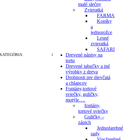
malé slečny
Zvieratká
FARMA
Koníky
a
jednorožce
Lesné
zvieratká
SAFARI
KATEGÓRIA
Drevené nápisy na
tortu
Drevené tabuľky a iné
výrobky z dreva
Drobnosti pre dievčatá
a chlapcov
Fontány,tortové
sviečky, guličky,
motýle….
fontány,
tortové sviečky
Guličky –
zápich
Jednofarebné
sady
Viacfarebné