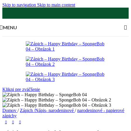
Skip to navigation
Skip to main content
MENU
Klikni pre zväčšenie
Domov
/
Zápich /Nápis- narodeninové
/
narodeninové - papierové
zápichy