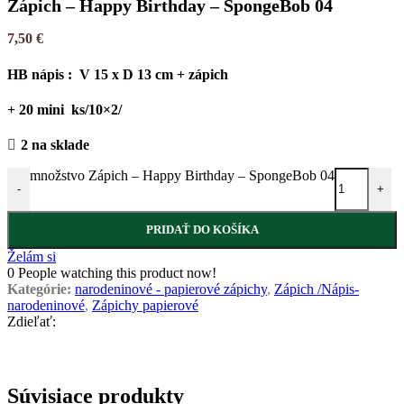
Zápich – Happy Birthday – SpongeBob 04
7,50
€
HB nápis : V 15 x D 13 cm + zápich
+ 20 mini ks/10×2/
2 na sklade
množstvo Zápich – Happy Birthday – SpongeBob 04
-
+
PRIDAŤ DO KOŠÍKA
Želám si
0
People watching this product now!
Kategórie:
narodeninové - papierové zápichy
,
Zápich /Nápis-
narodeninové
,
Zápichy papierové
Zdieľať:
Súvisiace produkty