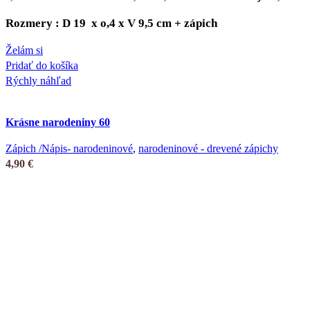
Rozmery : D 19 x o,4 x V 9,5 cm + zápich
Želám si
Pridať do košíka
Rýchly náhľad
Krásne narodeniny 60
Zápich /Nápis- narodeninové
,
narodeninové - drevené zápichy
4,90
€
Rozmery : D 17,5 x o,4 x V 7,5 cm + zápich
Želám si
Pridať do košíka
Rýchly náhľad
Zápich na tortu – 40 Všetko najlepšie