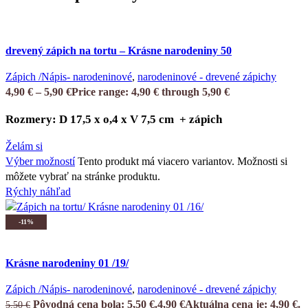
drevený zápich na tortu – Krásne narodeniny 50
Zápich /Nápis- narodeninové
,
narodeninové - drevené zápichy
4,90
€
–
5,90
€
Price range: 4,90 € through 5,90 €
Rozmery: D 17,5 x o,4 x V 7,5 cm + zápich
Želám si
Výber možností
Tento produkt má viacero variantov. Možnosti si
môžete vybrať na stránke produktu.
Rýchly náhľad
-11%
Krásne narodeniny 01 /19/
Zápich /Nápis- narodeninové
,
narodeninové - drevené zápichy
Pôvodná cena bola: 5,50 €.
4,90
€
Aktuálna cena je: 4,90 €.
5,50
€