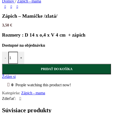
Domov
/
Zápich - mama
Zápich – Mamičke /zlatá/
3,50
€
Rozmery : D 14 x o,4 x V 4 cm + zápich
Dostupné na objednávku
množstvo Zápich - Mamičke /zlatá/
-
+
PRIDAŤ DO KOŠÍKA
Želám si
0
People watching this product now!
Kategória:
Zápich - mama
Zdieľať:
Súvisiace produkty