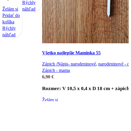
Rýchly
Želám si
náhľad
Pridať do
košíka
Rýchly
náhľad
Všetko najlepšie Maminka 55
Zápich /Nápis- narodeninové
,
narodeninové - d
Zápich - mama
6,90
€
Rozmer: V 10,5 x 0,4 x D 18 cm + zápich
Želám si
Pridať do košíka
Rýchly náhľad