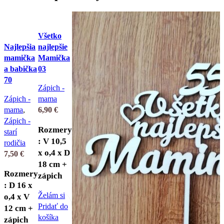
Všetko
Najlepšia
najlepšie
mamička
Mamička
a babička
03
70
Zápich -
Zápich -
mama
mama
,
6,90
€
Zápich -
Rozmery
starí
: V 10,5
rodičia
x o,4 x D
7,50
€
18 cm +
Rozmery
zápich
: D 16 x
Želám si
o,4 x V
Pridať do
12 cm +
košíka
zápich