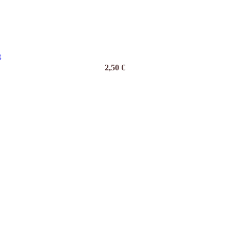
t
2,50
€