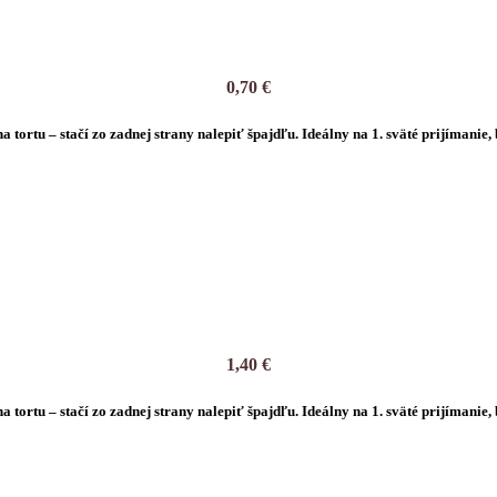
0,70
€
na tortu
– stačí zo zadnej strany nalepiť špajdľu. Ideálny na 1. sväté prijímani
1,40
€
na tortu
– stačí zo zadnej strany nalepiť špajdľu. Ideálny na 1. sväté prijímani