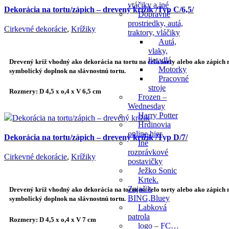
vtáčiky a iné
Dekorácia na tortu/zápich – drevený krížik /Typ C/6,5/
Dopravné
prostriedky, autá,
Cirkevné dekorácie
,
Krížiky
traktory, vláčiky
Autá,
vlaky,
lietadlá
Drevený kríž vhodný ako
dekorácia na tortu
na čelo torty alebo ako
zápich 
Motorky
symbolický doplnok na slávnostnú tortu.
Pracovné
stroje
Rozmery: D 4,5 x o,4 x V 6,5 cm
Frozen –
Wednesday
Harry Potter
Hrdinovia
online hier
Dekorácia na tortu/zápich – drevený krížik /Typ D/7/
Iné
rozprávkové
Cirkevné dekorácie
,
Krížiky
postavičky
Ježko Sonic
Krtek.
Zajačik
Drevený kríž vhodný ako
dekorácia na tortu
na čelo torty alebo ako
zápich 
BING,Bluey
symbolický doplnok na slávnostnú tortu.
Labková
patrola
Rozmery: D 4,5 x o,4 x V 7 cm
logo – FC…