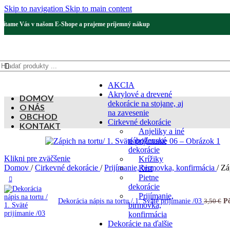
Skip to navigation
Skip to main content
Vítame Vás v našom E-Shope a prajeme príjemný nákup
AKCIA
Akrylové a drevené
DOMOV
dekorácie na stojane, aj
O NÁS
na zavesenie
OBCHOD
Cirkevné dekorácie
KONTAKT
Anjeliky a iné
náboženské
dekorácie
Klikni pre zväčšenie
Krížiky
Domov
/
Cirkevné dekorácie
/
Prijímanie, birmovka, konfirmácia
/
Zá
Krst
Pietne
dekorácie
Prijímanie,
Dekorácia nápis na tortu / 1. Sväté prijímanie /03
Pô
3,50
€
birmovka,
konfirmácia
Dekorácie na ďalšie