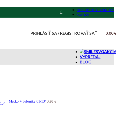
ODSTÚPENIE OD ZMLUVY
KONTAKT
PRIHLÁSIŤ SA / REGISTROVAŤ SA
0,00
AKCI
VÝPREDAJ
BLOG
Macko + balóniky 01/13/
3,90
€