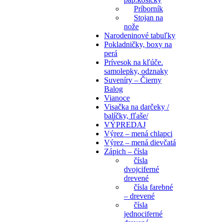
Príborník
Stojan na
nože
Narodeninové tabuľky
Pokladničky, boxy na
perá
Prívesok na kľúče.
samolepky, odznaky
Suveníry – Čierny
Balog
Vianoce
Visačka na darčeky /
balíčky, fľaše/
VÝPREDAJ
Výrez – mená chlapci
Výrez – mená dievčatá
Zápich – čísla
čísla
dvojciferné
drevené
čísla farebné
– drevené
čísla
jednociferné