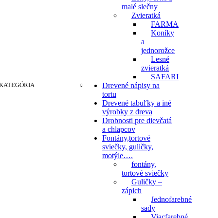
malé slečny
Zvieratká
FARMA
Koníky
a
jednorožce
Lesné
zvieratká
SAFARI
KATEGÓRIA
Drevené nápisy na
tortu
Drevené tabuľky a iné
výrobky z dreva
Drobnosti pre dievčatá
a chlapcov
Fontány,tortové
sviečky, guličky,
motýle….
fontány,
tortové sviečky
Guličky –
zápich
Jednofarebné
sady
Viacfarebné