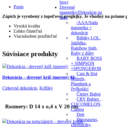
boxy
Popis
Drevené
magnetky/Dekorácie na
Zápich je vyrobený z topoľovej preglejky. Je vhodný na priame po
tortu
/AAA/Sada
Vysoká kvalita
magnetka +
Ľahko čitateľná
dekorácie
Viacnásobne použiteľné
Bábiky LOL,
Jahôdka,
Rainbow high,
Súvisiace produkty
Ruby z dúhy
BABY BOSS
+ SIMPSON
+SPONGEBOB
Cars & Hot
Dekorácia – drevený kríž /morený/ 01
Wheels,
Plamínek a
Cirkevné dekorácie
,
Krížiky
čtyřkoláci
Čierny Balog
CRY Babies ,
COCOMELON,
Rozmery: D 14 x o,4 x V 20 cm
Caillou
Deti
Dinosaurus,
chrobáčiky,