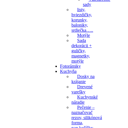
sady
listy,
hviezdičky,
korunky,
baloniky,
srdiečka…..
Motýle
Sada
dekorácii +
guličky,
magnetky,
motýle
Fotorámiky
Kuchyňa
Dosky na
krájanie
Drevené
varešky
Kuchynské
náradie
Pečenie –
naznačovač
rezov, silikónová
forma,
pap.košíčky