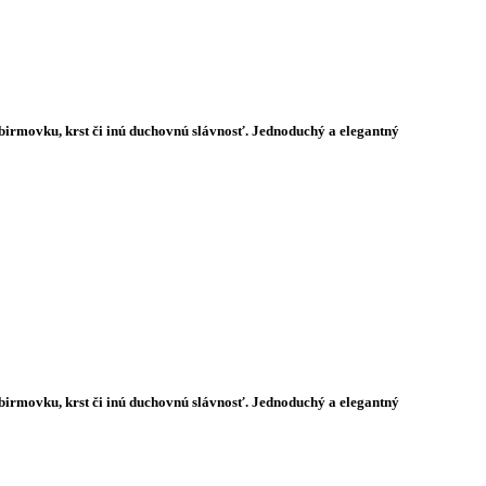
e, birmovku, krst či inú duchovnú slávnosť. Jednoduchý a elegantný
e, birmovku, krst či inú duchovnú slávnosť. Jednoduchý a elegantný