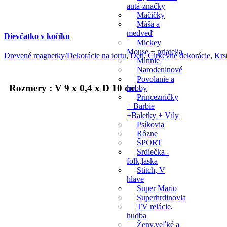
autá-značky
Mačičky
Máša a
medveď
Dievčatko v kočíku
Mickey
Mouse + priatelia
Drevené magnetky/Dekorácie na tortu
,
Deti
,
Cirkevné dekorácie
,
Krs
Minnie
Narodeninové
Povolanie a
Rozmery : V 9 x 0,4 x D 10 cm
hobby
Princezničky
+ Barbie
+Baletky + Víly
Psíkovia
Rôzne
ŠPORT
Srdiečka -
folk,laska
Stitch, V
hlave
Super Mario
Superhrdinovia
TV relácie,
hudba
Ženy,veľké a